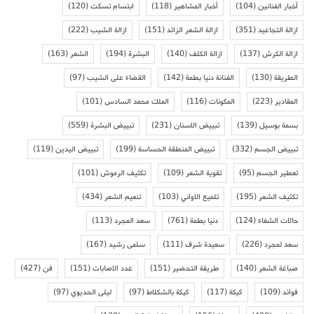
أخبار الفنانين
(104)
أخبار المشاهير
(118)
ابتسام تسكت
(120)
ازالة التجاعيد
(351)
ازالة الشعر الزائد
(151)
ازالة الشيب
(222)
ازالة الكرش
(137)
ازالة الكلف
(140)
البشرة
(194)
الشعر
(163)
الطريقة
(130)
الفنانة دنيا بطمة
(142)
القضاء على الشيب
(97)
المقادير
(223)
المكونات
(116)
الملك محمد السادس
(101)
بسمة بوسيل
(139)
تبييض الاسنان
(231)
تبييض البشرة
(559)
تبييض الجسم
(332)
تبييض المنطقة الحساسة
(199)
تبييض اليدين
(119)
تعطير الجسم
(95)
تقوية الشعر
(109)
تكثيف الرموش
(101)
تكثيف الشعر
(195)
تلميع الاواني
(103)
تنعيم الشعر
(434)
حالات الشفاء
(124)
دنيا بطمة
(761)
سعد المجرد
(113)
سعد لمجرد
(226)
سعيدة شرف
(111)
سلمى رشيد
(167)
صباغة الشعر
(140)
طريقة التحضير
(151)
عدد الاصابات
(151)
فن
(427)
فوائد
(109)
كيكة
(117)
كيكة بالشكلاط
(97)
ليلى الحديوي
(97)