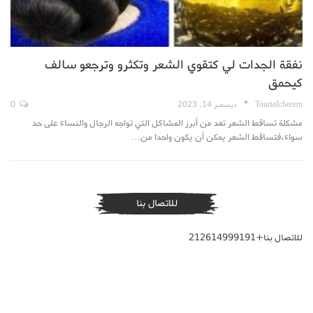
نفقة الجدات لي كتقوي الشعر وتكثرو وترجعو سالف
كيحمق
TouriaIcherem
ديسمبر 14, 2023
0
مشكلة تساقط الشعر تعد من أبرز المشاكل التي تواجه الرجال والنساء على حد
سواء،فتساقط الشعر يمكن أن يكون واحدا من…
للاتصال بنا
للاتصال بنا+212614999191