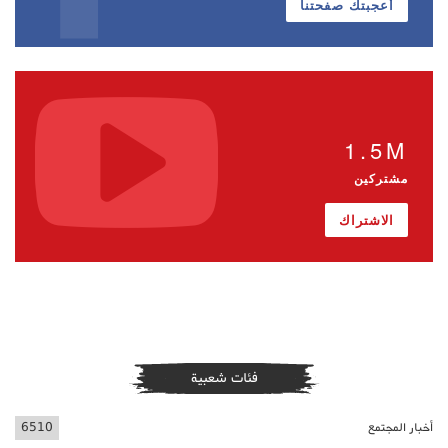
أعجبتك صفحتنا
1.5M
مشتركين
الاشتراك
فئات شعبية
أخبار المجتمع
6510