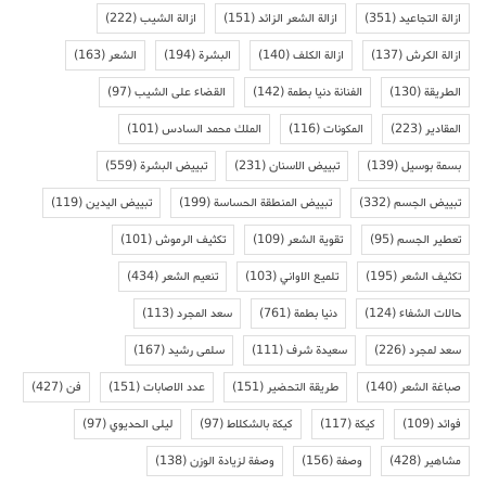
ازالة التجاعيد
(351)
ازالة الشعر الزائد
(151)
ازالة الشيب
(222)
ازالة الكرش
(137)
ازالة الكلف
(140)
البشرة
(194)
الشعر
(163)
الطريقة
(130)
الفنانة دنيا بطمة
(142)
القضاء على الشيب
(97)
المقادير
(223)
المكونات
(116)
الملك محمد السادس
(101)
بسمة بوسيل
(139)
تبييض الاسنان
(231)
تبييض البشرة
(559)
تبييض الجسم
(332)
تبييض المنطقة الحساسة
(199)
تبييض اليدين
(119)
تعطير الجسم
(95)
تقوية الشعر
(109)
تكثيف الرموش
(101)
تكثيف الشعر
(195)
تلميع الاواني
(103)
تنعيم الشعر
(434)
حالات الشفاء
(124)
دنيا بطمة
(761)
سعد المجرد
(113)
سعد لمجرد
(226)
سعيدة شرف
(111)
سلمى رشيد
(167)
صباغة الشعر
(140)
طريقة التحضير
(151)
عدد الاصابات
(151)
فن
(427)
فوائد
(109)
كيكة
(117)
كيكة بالشكلاط
(97)
ليلى الحديوي
(97)
مشاهير
(428)
وصفة
(156)
وصفة لزيادة الوزن
(138)