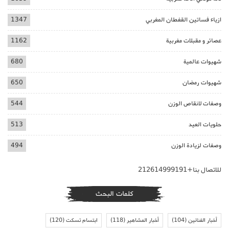
ازياء فساتين القفطان المغربي
1347
عصائر و مقبلات مغربية
1162
شهيوات عالمية
680
شهيوات رمضان
650
وصفات لانقاص الوزن
544
حلويات العيد
513
وصفات لزيادة الوزن
494
للاتصال بنا+212614999191
كلمات البحث
أخبار الفنانين
(104)
أخبار المشاهير
(118)
ابتسام تسكت
(120)