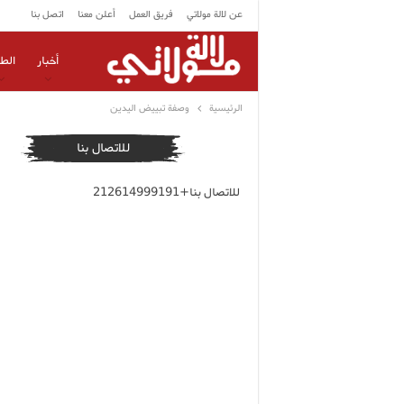
عن لالة مولاتي
فريق العمل
أعلن معنا
اتصل بنا
أخبار
الط
الرئيسية
وصفة تبييض اليدين
للاتصال بنا
للاتصال بنا+212614999191