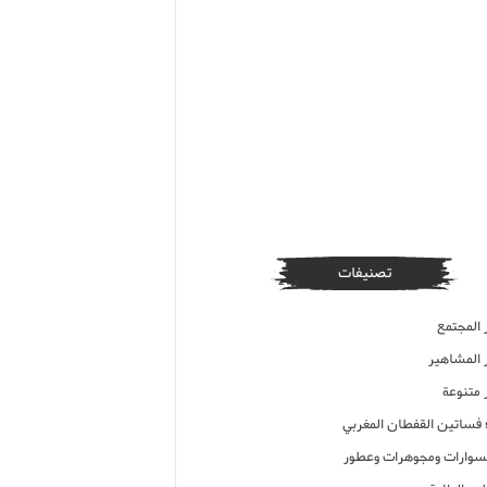
تصنيفات
 المجتمع
ر المشاهير
 متنوعة
ء فساتين القفطان المغربي
وارات ومجوهرات وعطور