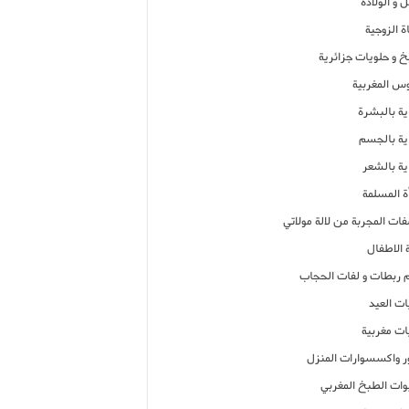
 و الولادة
ة الزوجية
خ و حلويات جزائرية
وس المغربية
ية بالبشرة
اية بالجسم
ية بالشعر
ة المسلمة
فات المجربة من لالة مولاتي
 الاطفال
م ربطات و لفات الحجاب
ات العيد
ات مغربية
ر واكسسوارات المنزل
ات الطبخ المغربي