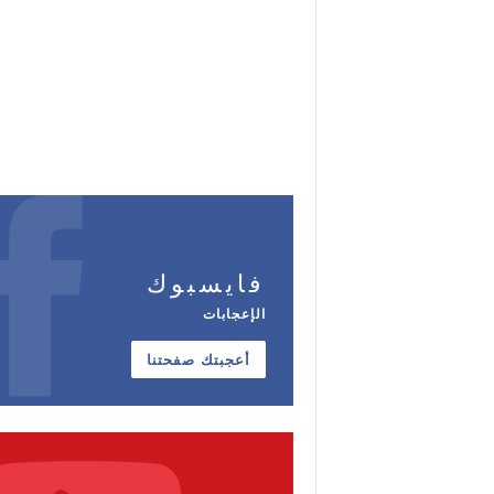
فايسبوك
الإعجابات
أعجبتك صفحتنا