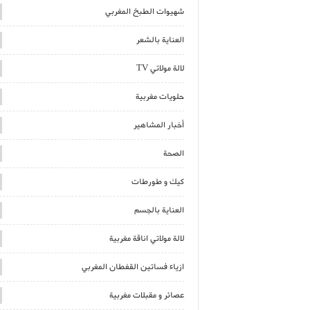
شهيوات الطبخ المغربي
العناية بالشعر
لالة مولاتي TV
حلويات مغربية
أخبار المشاهير
الصحة
كيك و طورطات
العناية بالجسم
لالة مولاتي اناقة مغربية
ازياء فساتين القفطان المغربي
عصائر و مقبلات مغربية