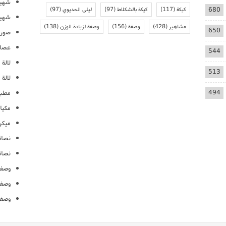
شهيو
680
كيكة
(117)
كيكة بالشكلاط
(97)
ليلى الحديوي
(97)
شهيو
مشاهير
(428)
وصفة
(156)
وصفة لزيادة الوزن
(138)
650
صور 
عصائ
544
لالة م
513
لالة 
494
مطبخ
مكيا
ميكرو
نصائ
نصائ
وصفا
وصفا
وصفا