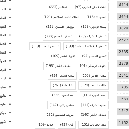
الحمل
3444
القضاء على الشيب
(97)
المقادير
(223)
الحيا
3444
المكونات
(116)
الملك محمد السادس
(101)
الطب
العر
بسمة بوسيل
(139)
تبييض الاسنان
(231)
3028
العنا
تبييض البشرة
(559)
تبييض الجسم
(332)
2627
العن
تبييض المنطقة الحساسة
(199)
تبييض اليدين
(119)
2585
العنا
تعطير الجسم
(95)
تقوية الشعر
(109)
المرأ
2579
تكثيف الرموش
(101)
تكثيف الشعر
(195)
الوص
2341
تلميع الاواني
(103)
تنعيم الشعر
(434)
تربية
حالات الشفاء
(124)
دنيا بطمة
(761)
تعلي
1785
سعد المجرد
(113)
سعد لمجرد
(226)
حلوي
1639
حلوي
سعيدة شرف
(111)
سلمى رشيد
(167)
1347
ديكو
صباغة الشعر
(140)
طريقة التحضير
(151)
شهيو
1162
عدد الاصابات
(151)
فن
(427)
فوائد
(109)