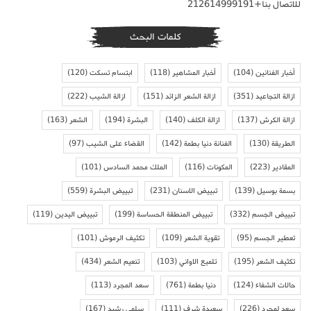
للاتصال بنا+212614999191
كلمات البحث
أخبار الفنانين
(104)
أخبار المشاهير
(118)
ابتسام تسكت
(120)
ازالة التجاعيد
(351)
ازالة الشعر الزائد
(151)
ازالة الشيب
(222)
ازالة الكرش
(137)
ازالة الكلف
(140)
البشرة
(194)
الشعر
(163)
الطريقة
(130)
الفنانة دنيا بطمة
(142)
القضاء على الشيب
(97)
المقادير
(223)
المكونات
(116)
الملك محمد السادس
(101)
بسمة بوسيل
(139)
تبييض الاسنان
(231)
تبييض البشرة
(559)
تبييض الجسم
(332)
تبييض المنطقة الحساسة
(199)
تبييض اليدين
(119)
تعطير الجسم
(95)
تقوية الشعر
(109)
تكثيف الرموش
(101)
تكثيف الشعر
(195)
تلميع الاواني
(103)
تنعيم الشعر
(434)
حالات الشفاء
(124)
دنيا بطمة
(761)
سعد المجرد
(113)
سعد لمجرد
(226)
سعيدة شرف
(111)
سلمى رشيد
(167)