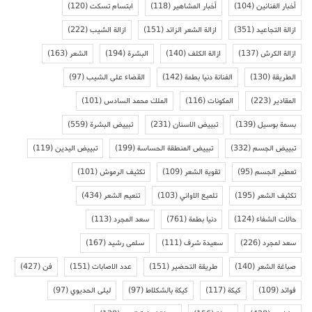
أخبار الفنانين
(104)
أخبار المشاهير
(118)
ابتسام تسكت
(120)
ازالة التجاعيد
(351)
ازالة الشعر الزائد
(151)
ازالة الشيب
(222)
ازالة الكرش
(137)
ازالة الكلف
(140)
البشرة
(194)
الشعر
(163)
الطريقة
(130)
الفنانة دنيا بطمة
(142)
القضاء على الشيب
(97)
المقادير
(223)
المكونات
(116)
الملك محمد السادس
(101)
بسمة بوسيل
(139)
تبييض الاسنان
(231)
تبييض البشرة
(559)
تبييض الجسم
(332)
تبييض المنطقة الحساسة
(199)
تبييض اليدين
(119)
تعطير الجسم
(95)
تقوية الشعر
(109)
تكثيف الرموش
(101)
تكثيف الشعر
(195)
تلميع الاواني
(103)
تنعيم الشعر
(434)
حالات الشفاء
(124)
دنيا بطمة
(761)
سعد المجرد
(113)
سعد لمجرد
(226)
سعيدة شرف
(111)
سلمى رشيد
(167)
صباغة الشعر
(140)
طريقة التحضير
(151)
عدد الاصابات
(151)
فن
(427)
فوائد
(109)
كيكة
(117)
كيكة بالشكلاط
(97)
ليلى الحديوي
(97)