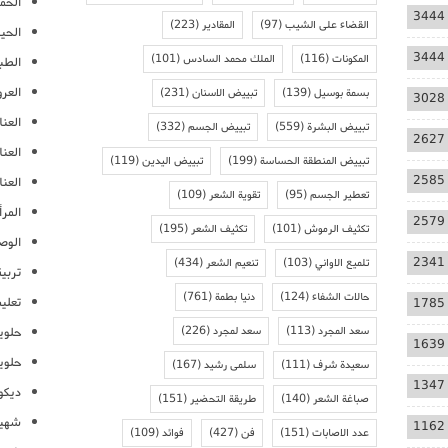
الحمل
3444
القضاء على الشيب
(97)
المقادير
(223)
الحيا
3444
المكونات
(116)
الملك محمد السادس
(101)
الطب
العر
بسمة بوسيل
(139)
تبييض الاسنان
(231)
3028
العنا
تبييض البشرة
(559)
تبييض الجسم
(332)
2627
العن
تبييض المنطقة الحساسة
(199)
تبييض اليدين
(119)
2585
العنا
تعطير الجسم
(95)
تقوية الشعر
(109)
المرأ
2579
تكثيف الرموش
(101)
تكثيف الشعر
(195)
الوص
2341
تلميع الاواني
(103)
تنعيم الشعر
(434)
تربية
حالات الشفاء
(124)
دنيا بطمة
(761)
تعلي
1785
سعد المجرد
(113)
سعد لمجرد
(226)
حلوي
1639
حلوي
سعيدة شرف
(111)
سلمى رشيد
(167)
1347
ديكو
صباغة الشعر
(140)
طريقة التحضير
(151)
شهيو
1162
عدد الاصابات
(151)
فن
(427)
فوائد
(109)