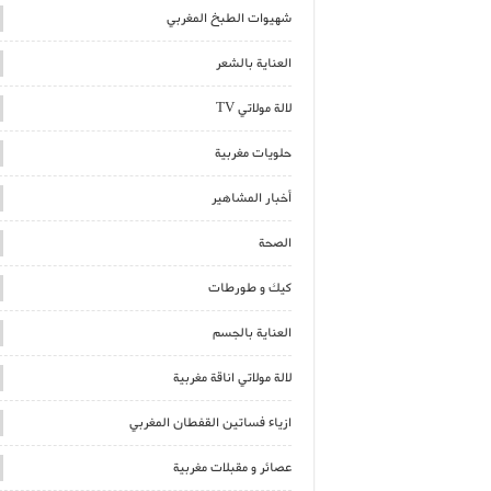
شهيوات الطبخ المغربي
العناية بالشعر
لالة مولاتي TV
حلويات مغربية
أخبار المشاهير
الصحة
كيك و طورطات
العناية بالجسم
لالة مولاتي اناقة مغربية
ازياء فساتين القفطان المغربي
عصائر و مقبلات مغربية