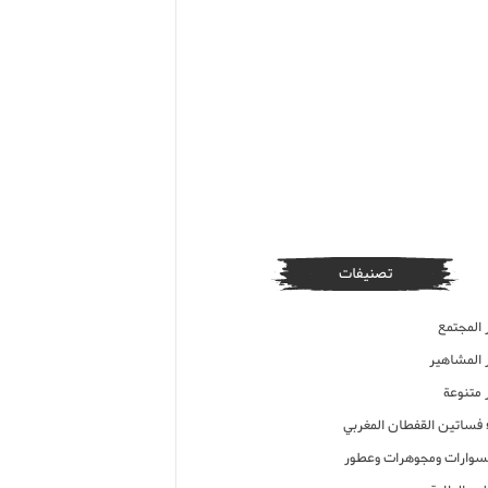
تصنيفات
 المجتمع
ر المشاهير
 متنوعة
ء فساتين القفطان المغربي
وارات ومجوهرات وعطور