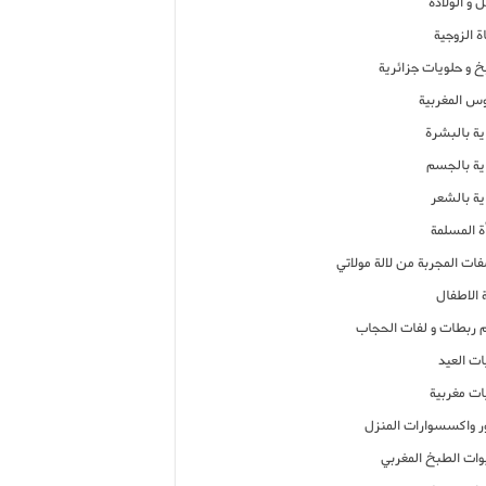
 و الولادة
ة الزوجية
خ و حلويات جزائرية
وس المغربية
ية بالبشرة
اية بالجسم
ية بالشعر
ة المسلمة
فات المجربة من لالة مولاتي
 الاطفال
م ربطات و لفات الحجاب
ات العيد
ات مغربية
ر واكسسوارات المنزل
ات الطبخ المغربي