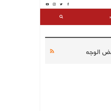
و
يض الوجه