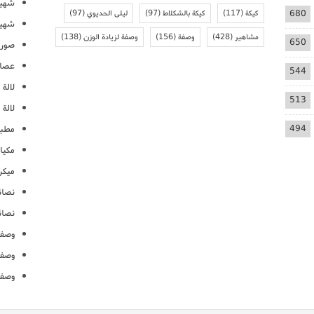
شهيو
680
كيكة
(117)
كيكة بالشكلاط
(97)
ليلى الحديوي
(97)
شهيو
مشاهير
(428)
وصفة
(156)
وصفة لزيادة الوزن
(138)
650
صور 
عصائ
544
لالة م
513
لالة 
494
مطبخ
مكيا
ميكرو
نصائ
نصائ
وصفا
وصفا
وصفا