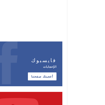
فايسبوك
الإعجابات
أعجبتك صفحتنا