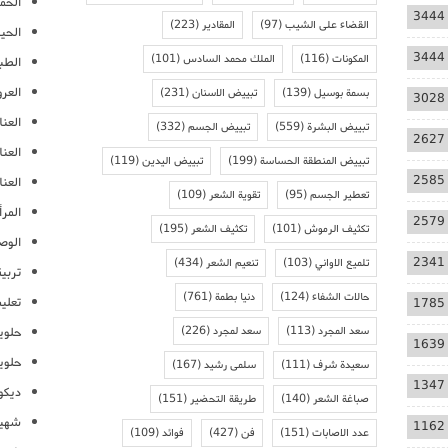
الحمل
3444
القضاء على الشيب
(97)
المقادير
(223)
الحيا
3444
المكونات
(116)
الملك محمد السادس
(101)
الطب
العر
بسمة بوسيل
(139)
تبييض الاسنان
(231)
3028
العنا
تبييض البشرة
(559)
تبييض الجسم
(332)
2627
العن
تبييض المنطقة الحساسة
(199)
تبييض اليدين
(119)
2585
العنا
تعطير الجسم
(95)
تقوية الشعر
(109)
المرأ
2579
تكثيف الرموش
(101)
تكثيف الشعر
(195)
الوص
2341
تلميع الاواني
(103)
تنعيم الشعر
(434)
تربية
حالات الشفاء
(124)
دنيا بطمة
(761)
تعلي
1785
سعد المجرد
(113)
سعد لمجرد
(226)
حلوي
1639
حلوي
سعيدة شرف
(111)
سلمى رشيد
(167)
1347
ديكو
صباغة الشعر
(140)
طريقة التحضير
(151)
شهيو
1162
عدد الاصابات
(151)
فن
(427)
فوائد
(109)