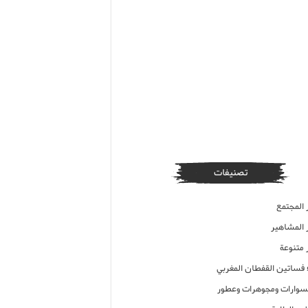
تصنيفات
 المجتمع
ر المشاهير
 متنوعة
ء فساتين القفطان المغربي
وارات ومجوهرات وعطور