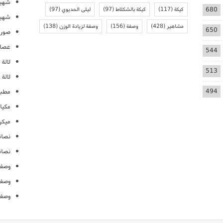
شهيو
680
كيكة
(117)
كيكة بالشكلاط
(97)
ليلى الحديوي
(97)
شهيو
مشاهير
(428)
وصفة
(156)
وصفة لزيادة الوزن
(138)
650
صور 
عصائ
544
لالة م
513
لالة 
494
مطبخ
مكيا
ميكرو
نصائ
نصائ
وصفا
وصفا
وصفا