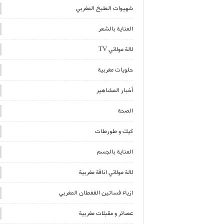
شهيوات الطبخ المغربي
العناية بالشعر
لالة مولاتي TV
حلويات مغربية
أخبار المشاهير
الصحة
كيك و طورطات
العناية بالجسم
لالة مولاتي اناقة مغربية
ازياء فساتين القفطان المغربي
عصائر و مقبلات مغربية