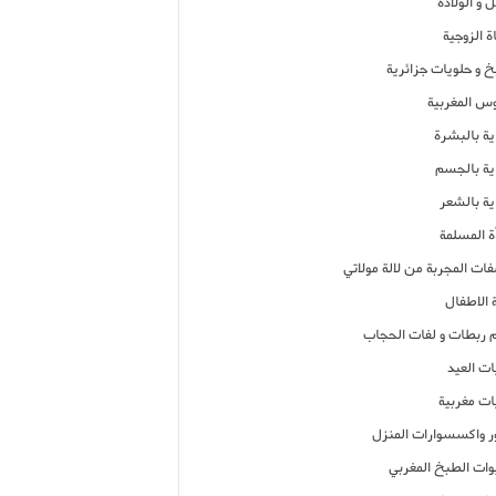
 و الولادة
ة الزوجية
خ و حلويات جزائرية
وس المغربية
ية بالبشرة
اية بالجسم
ية بالشعر
ة المسلمة
فات المجربة من لالة مولاتي
 الاطفال
م ربطات و لفات الحجاب
ات العيد
ات مغربية
ر واكسسوارات المنزل
ات الطبخ المغربي