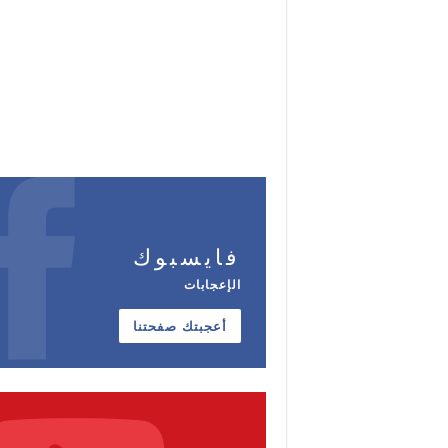
فايسبوك
الإعجابات
أعجبتك صفحتنا