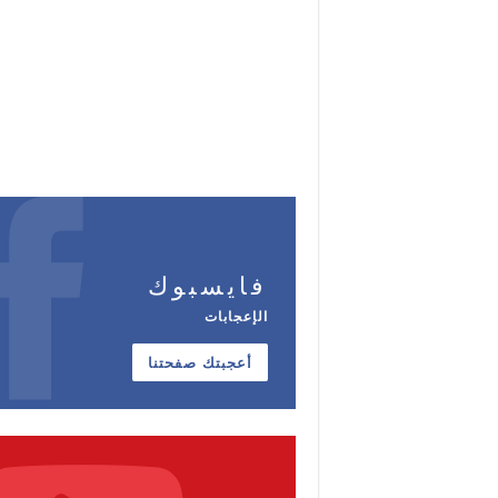
فايسبوك
الإعجابات
أعجبتك صفحتنا