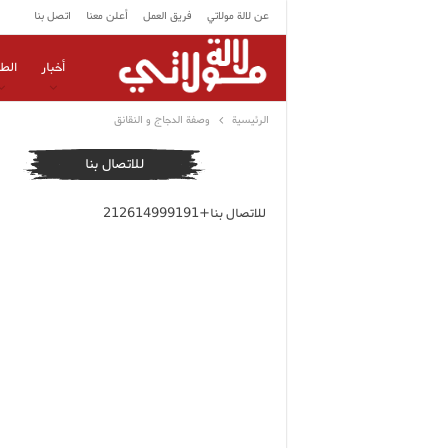
عن لالة مولاتي
فريق العمل
أعلن معنا
اتصل بنا
أخبار
الط
الرئيسية
وصفة الدجاج و النقانق
للاتصال بنا
للاتصال بنا+212614999191