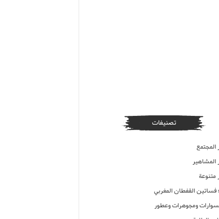
تصنيفات
 المجتمع
ر المشاهير
 متنوعة
ء فساتين القفطان المغربي
وارات ومجوهرات وعطور