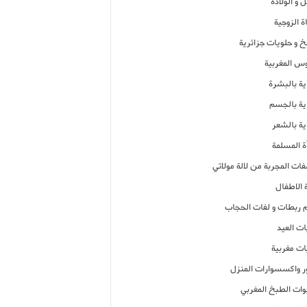
 و الولادة
ة الزوجية
خ و حلويات جزائرية
وس المغربية
ية بالبشرة
اية بالجسم
ية بالشعر
ة المسلمة
فات المجربة من لالة مولاتي
 الاطفال
م ربطات و لفات الحجاب
ات العيد
ات مغربية
ر واكسسوارات المنزل
ات الطبخ المغربي