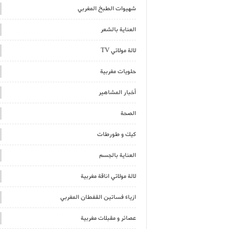
شهيوات الطبخ المغربي
العناية بالشعر
لالة مولاتي TV
حلويات مغربية
أخبار المشاهير
الصحة
كيك و طورطات
العناية بالجسم
لالة مولاتي اناقة مغربية
ازياء فساتين القفطان المغربي
عصائر و مقبلات مغربية