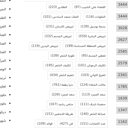
الحمل
3444
القضاء على الشيب
(97)
المقادير
(223)
الحيا
3444
المكونات
(116)
الملك محمد السادس
(101)
الطب
العر
بسمة بوسيل
(139)
تبييض الاسنان
(231)
3028
العنا
تبييض البشرة
(559)
تبييض الجسم
(332)
2627
العن
تبييض المنطقة الحساسة
(199)
تبييض اليدين
(119)
2585
العنا
تعطير الجسم
(95)
تقوية الشعر
(109)
المرأ
2579
تكثيف الرموش
(101)
تكثيف الشعر
(195)
الوص
2341
تلميع الاواني
(103)
تنعيم الشعر
(434)
تربية
حالات الشفاء
(124)
دنيا بطمة
(761)
تعلي
1785
سعد المجرد
(113)
سعد لمجرد
(226)
حلوي
1639
حلوي
سعيدة شرف
(111)
سلمى رشيد
(167)
1347
ديكو
صباغة الشعر
(140)
طريقة التحضير
(151)
شهيو
1162
عدد الاصابات
(151)
فن
(427)
فوائد
(109)