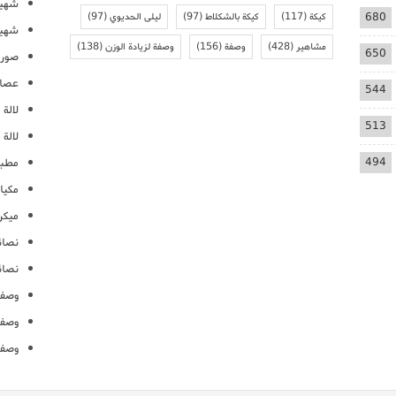
شهيو
680
كيكة
(117)
كيكة بالشكلاط
(97)
ليلى الحديوي
(97)
شهيو
مشاهير
(428)
وصفة
(156)
وصفة لزيادة الوزن
(138)
650
صور 
عصائ
544
لالة م
513
لالة 
494
مطبخ
مكيا
ميكرو
نصائ
نصائ
وصفا
وصفا
وصفا