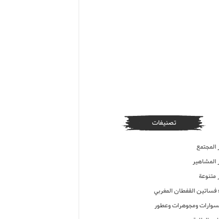
تصنيفات
 المجتمع
ر المشاهير
 متنوعة
ء فساتين القفطان المغربي
وارات ومجوهرات وعطور