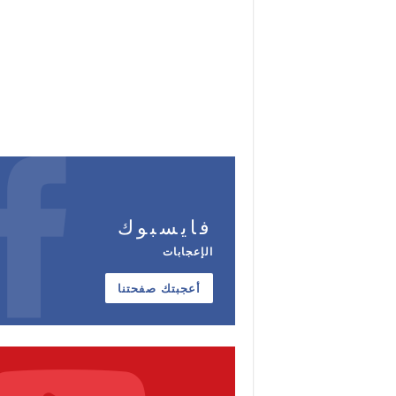
فايسبوك
الإعجابات
أعجبتك صفحتنا