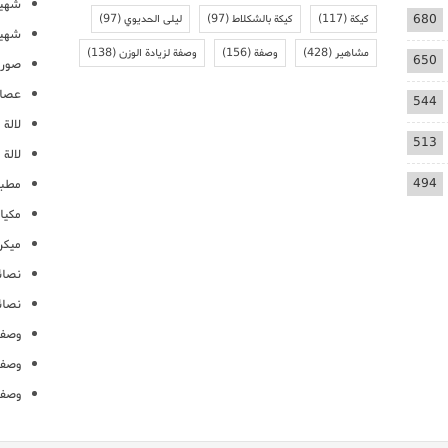
شهيو
680
كيكة
(117)
كيكة بالشكلاط
(97)
ليلى الحديوي
(97)
شهيو
مشاهير
(428)
وصفة
(156)
وصفة لزيادة الوزن
(138)
650
صور 
عصائ
544
لالة م
513
لالة 
494
مطبخ
مكيا
ميكرو
نصائ
نصائ
وصفا
وصفا
وصفا