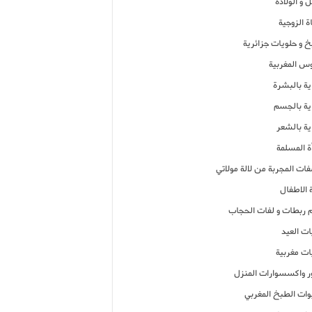
 و الولادة
ة الزوجية
خ و حلويات جزائرية
وس المغربية
ية بالبشرة
اية بالجسم
ية بالشعر
ة المسلمة
فات المجربة من لالة مولاتي
 الاطفال
م ربطات و لفات الحجاب
ات العيد
ات مغربية
ر واكسسوارات المنزل
ات الطبخ المغربي