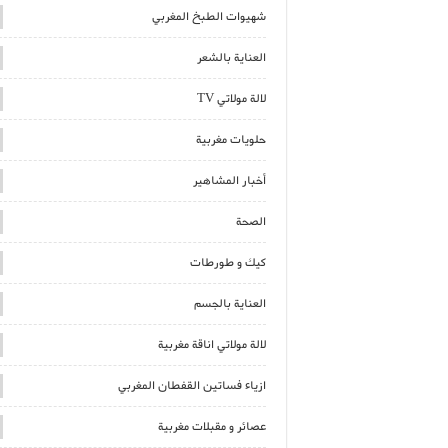
شهيوات الطبخ المغربي
العناية بالشعر
لالة مولاتي TV
حلويات مغربية
أخبار المشاهير
الصحة
كيك و طورطات
العناية بالجسم
لالة مولاتي اناقة مغربية
ازياء فساتين القفطان المغربي
عصائر و مقبلات مغربية