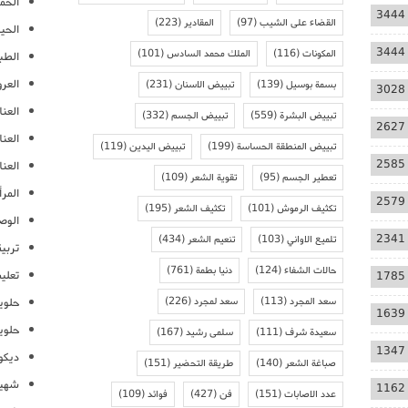
الحمل
3444
القضاء على الشيب
(97)
المقادير
(223)
الحيا
3444
المكونات
(116)
الملك محمد السادس
(101)
الطب
العر
بسمة بوسيل
(139)
تبييض الاسنان
(231)
3028
العنا
تبييض البشرة
(559)
تبييض الجسم
(332)
2627
العن
تبييض المنطقة الحساسة
(199)
تبييض اليدين
(119)
2585
العنا
تعطير الجسم
(95)
تقوية الشعر
(109)
المرأ
2579
تكثيف الرموش
(101)
تكثيف الشعر
(195)
الوص
2341
تلميع الاواني
(103)
تنعيم الشعر
(434)
تربية
حالات الشفاء
(124)
دنيا بطمة
(761)
تعلي
1785
سعد المجرد
(113)
سعد لمجرد
(226)
حلوي
1639
حلوي
سعيدة شرف
(111)
سلمى رشيد
(167)
1347
ديكو
صباغة الشعر
(140)
طريقة التحضير
(151)
شهيو
1162
عدد الاصابات
(151)
فن
(427)
فوائد
(109)