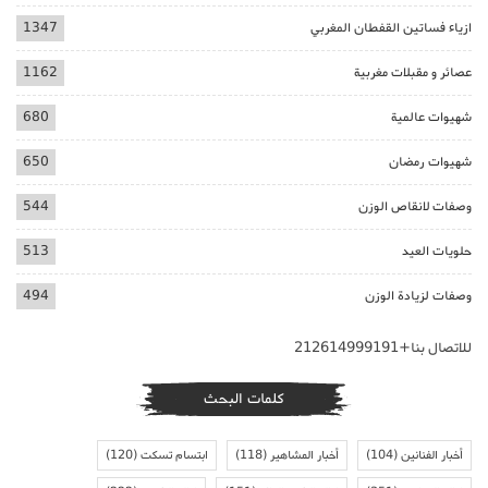
ازياء فساتين القفطان المغربي
1347
عصائر و مقبلات مغربية
1162
شهيوات عالمية
680
شهيوات رمضان
650
وصفات لانقاص الوزن
544
حلويات العيد
513
وصفات لزيادة الوزن
494
للاتصال بنا+212614999191
كلمات البحث
أخبار الفنانين
(104)
أخبار المشاهير
(118)
ابتسام تسكت
(120)