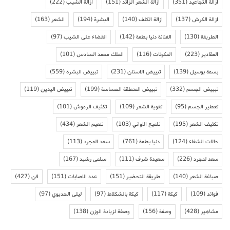
ازالة التجاعيد
(351)
ازالة الشعر الزائد
(151)
ازالة الشيب
(222)
ازالة الكرش
(137)
ازالة الكلف
(140)
البشرة
(194)
الشعر
(163)
الطريقة
(130)
الفنانة دنيا بطمة
(142)
القضاء على الشيب
(97)
المقادير
(223)
المكونات
(116)
الملك محمد السادس
(101)
بسمة بوسيل
(139)
تبييض الاسنان
(231)
تبييض البشرة
(559)
تبييض الجسم
(332)
تبييض المنطقة الحساسة
(199)
تبييض اليدين
(119)
تعطير الجسم
(95)
تقوية الشعر
(109)
تكثيف الرموش
(101)
تكثيف الشعر
(195)
تلميع الاواني
(103)
تنعيم الشعر
(434)
حالات الشفاء
(124)
دنيا بطمة
(761)
سعد المجرد
(113)
سعد لمجرد
(226)
سعيدة شرف
(111)
سلمى رشيد
(167)
صباغة الشعر
(140)
طريقة التحضير
(151)
عدد الاصابات
(151)
فن
(427)
فوائد
(109)
كيكة
(117)
كيكة بالشكلاط
(97)
ليلى الحديوي
(97)
مشاهير
(428)
وصفة
(156)
وصفة لزيادة الوزن
(138)