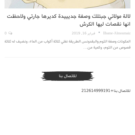
لالة مولاتي جبتلك وصفة جديييدة كديرها جارتي ولاحظت
انها نقصات ليها الكرش
Ilhame-Almoumaiz
فبراير 16, 2019
0
المكونات وصفة الثوم والبقدونس الطريقة نغلي ثلاثة أكواب من الماء، ونضيف له ثلاثة
فصوص من الثوم، وكمية من…
للاتصال بنا
للاتصال بنا+212614999191