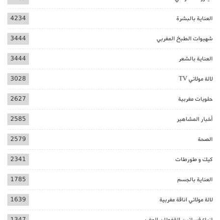
العناية بالبشرة
4234
شهيوات الطبخ المغربي
3444
العناية بالشعر
3444
لالة مولاتي TV
3028
حلويات مغربية
2627
أخبار المشاهير
2585
الصحة
2579
كيك و طورطات
2341
العناية بالجسم
1785
لالة مولاتي اناقة مغربية
1639
ازياء فساتين القفطان المغربي
1347