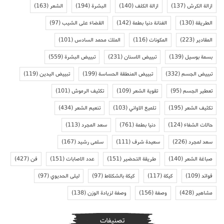
ازالة الكرش
(137)
ازالة الكلف
(140)
البشرة
(194)
الشعر
(163)
الطريقة
(130)
الفنانة دنيا بطمة
(142)
القضاء على الشيب
(97)
المقادير
(223)
المكونات
(116)
الملك محمد السادس
(101)
بسمة بوسيل
(139)
تبييض الاسنان
(231)
تبييض البشرة
(559)
تبييض الجسم
(332)
تبييض المنطقة الحساسة
(199)
تبييض اليدين
(119)
تعطير الجسم
(95)
تقوية الشعر
(109)
تكثيف الرموش
(101)
تكثيف الشعر
(195)
تلميع الاواني
(103)
تنعيم الشعر
(434)
حالات الشفاء
(124)
دنيا بطمة
(761)
سعد المجرد
(113)
سعد لمجرد
(226)
سعيدة شرف
(111)
سلمى رشيد
(167)
صباغة الشعر
(140)
طريقة التحضير
(151)
عدد الاصابات
(151)
فن
(427)
فوائد
(109)
كيكة
(117)
كيكة بالشكلاط
(97)
ليلى الحديوي
(97)
مشاهير
(428)
وصفة
(156)
وصفة لزيادة الوزن
(138)
تصنيفات