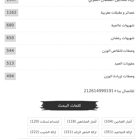
عصائر و مقبلات مغربية
1162
شهيوات عالمية
680
شهيوات رمضان
650
وصفات لانقاص الوزن
544
حلويات العيد
513
وصفات لزيادة الوزن
494
للاتصال بنا+212614999191
كلمات البحث
أخبار الفنانين
(104)
أخبار المشاهير
(118)
ابتسام تسكت
(120)
ازالة التجاعيد
(351)
ازالة الشعر الزائد
(151)
ازالة الشيب
(222)