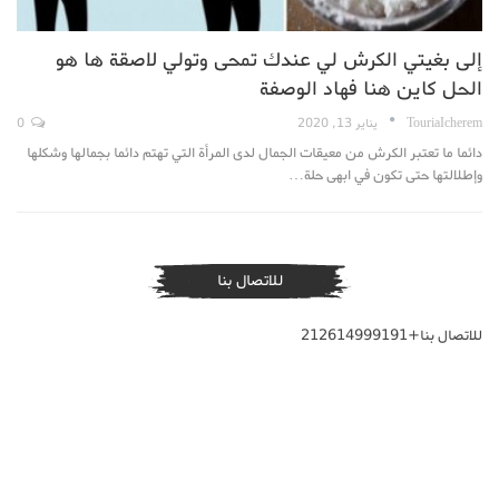
إلى بغيتي الكرش لي عندك تمحى وتولي لاصقة ها هو
الحل كاين هنا فهاد الوصفة
TouriaIcherem
يناير 13, 2020
0
دائما ما تعتبر الكرش من معيقات الجمال لدى المرأة التي تهتم دائما بجمالها وشكلها
وإطلالتها حتى تكون في ابهى حلة…
للاتصال بنا
للاتصال بنا+212614999191