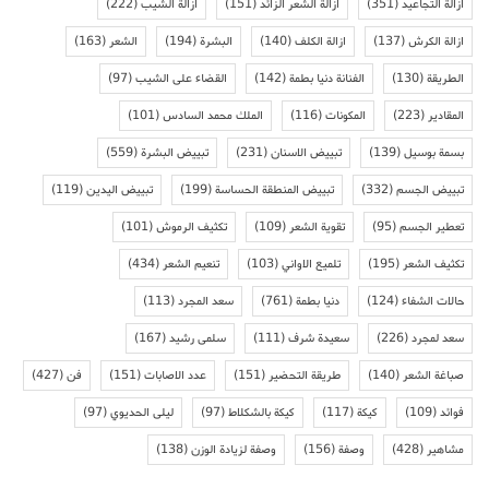
ازالة التجاعيد
(351)
ازالة الشعر الزائد
(151)
ازالة الشيب
(222)
ازالة الكرش
(137)
ازالة الكلف
(140)
البشرة
(194)
الشعر
(163)
الطريقة
(130)
الفنانة دنيا بطمة
(142)
القضاء على الشيب
(97)
المقادير
(223)
المكونات
(116)
الملك محمد السادس
(101)
بسمة بوسيل
(139)
تبييض الاسنان
(231)
تبييض البشرة
(559)
تبييض الجسم
(332)
تبييض المنطقة الحساسة
(199)
تبييض اليدين
(119)
تعطير الجسم
(95)
تقوية الشعر
(109)
تكثيف الرموش
(101)
تكثيف الشعر
(195)
تلميع الاواني
(103)
تنعيم الشعر
(434)
حالات الشفاء
(124)
دنيا بطمة
(761)
سعد المجرد
(113)
سعد لمجرد
(226)
سعيدة شرف
(111)
سلمى رشيد
(167)
صباغة الشعر
(140)
طريقة التحضير
(151)
عدد الاصابات
(151)
فن
(427)
فوائد
(109)
كيكة
(117)
كيكة بالشكلاط
(97)
ليلى الحديوي
(97)
مشاهير
(428)
وصفة
(156)
وصفة لزيادة الوزن
(138)