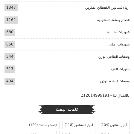
ازياء فساتين القفطان المغربي
1347
عصائر و مقبلات مغربية
1162
شهيوات عالمية
680
شهيوات رمضان
650
وصفات لانقاص الوزن
544
حلويات العيد
513
وصفات لزيادة الوزن
494
للاتصال بنا+212614999191
كلمات البحث
أخبار الفنانين
(104)
أخبار المشاهير
(118)
ابتسام تسكت
(120)