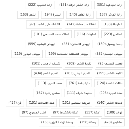
ازالة التجاعيد
(351)
ازالة الشعر الزائد
(151)
ازالة الشيب
(222)
ازالة الكرش
(137)
ازالة الكلف
(140)
البشرة
(194)
الشعر
(163)
الطريقة
(130)
الفنانة دنيا بطمة
(142)
القضاء على الشيب
(97)
المقادير
(223)
المكونات
(116)
الملك محمد السادس
(101)
بسمة بوسيل
(139)
تبييض الاسنان
(231)
تبييض البشرة
(559)
تبييض الجسم
(332)
تبييض المنطقة الحساسة
(199)
تبييض اليدين
(119)
تعطير الجسم
(95)
تقوية الشعر
(109)
تكثيف الرموش
(101)
تكثيف الشعر
(195)
تلميع الاواني
(103)
تنعيم الشعر
(434)
حالات الشفاء
(124)
دنيا بطمة
(761)
سعد المجرد
(113)
سعد لمجرد
(226)
سعيدة شرف
(111)
سلمى رشيد
(167)
صباغة الشعر
(140)
طريقة التحضير
(151)
عدد الاصابات
(151)
فن
(427)
فوائد
(109)
كيكة
(117)
كيكة بالشكلاط
(97)
ليلى الحديوي
(97)
مشاهير
(428)
وصفة
(156)
وصفة لزيادة الوزن
(138)