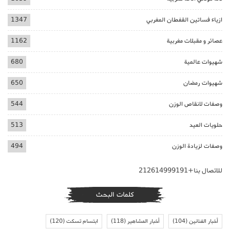
ازياء فساتين القفطان المغربي
1347
عصائر و مقبلات مغربية
1162
شهيوات عالمية
680
شهيوات رمضان
650
وصفات لانقاص الوزن
544
حلويات العيد
513
وصفات لزيادة الوزن
494
للاتصال بنا+212614999191
كلمات البحث
أخبار الفنانين
(104)
أخبار المشاهير
(118)
ابتسام تسكت
(120)