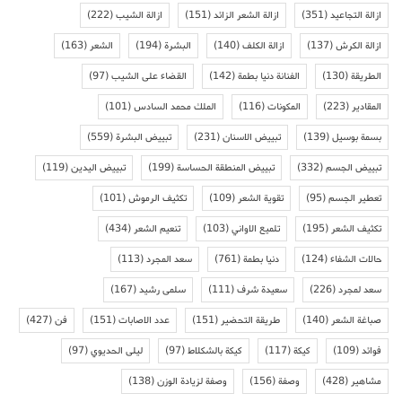
ازالة التجاعيد
(351)
ازالة الشعر الزائد
(151)
ازالة الشيب
(222)
ازالة الكرش
(137)
ازالة الكلف
(140)
البشرة
(194)
الشعر
(163)
الطريقة
(130)
الفنانة دنيا بطمة
(142)
القضاء على الشيب
(97)
المقادير
(223)
المكونات
(116)
الملك محمد السادس
(101)
بسمة بوسيل
(139)
تبييض الاسنان
(231)
تبييض البشرة
(559)
تبييض الجسم
(332)
تبييض المنطقة الحساسة
(199)
تبييض اليدين
(119)
تعطير الجسم
(95)
تقوية الشعر
(109)
تكثيف الرموش
(101)
تكثيف الشعر
(195)
تلميع الاواني
(103)
تنعيم الشعر
(434)
حالات الشفاء
(124)
دنيا بطمة
(761)
سعد المجرد
(113)
سعد لمجرد
(226)
سعيدة شرف
(111)
سلمى رشيد
(167)
صباغة الشعر
(140)
طريقة التحضير
(151)
عدد الاصابات
(151)
فن
(427)
فوائد
(109)
كيكة
(117)
كيكة بالشكلاط
(97)
ليلى الحديوي
(97)
مشاهير
(428)
وصفة
(156)
وصفة لزيادة الوزن
(138)