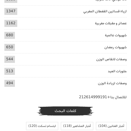
ازياء فساتين القفطان المغربي
1347
عصائر و مقبلات مغربية
1162
شهيوات عالمية
680
شهيوات رمضان
650
وصفات لانقاص الوزن
544
حلويات العيد
513
وصفات لزيادة الوزن
494
للاتصال بنا+212614999191
كلمات البحث
أخبار الفنانين
(104)
أخبار المشاهير
(118)
ابتسام تسكت
(120)