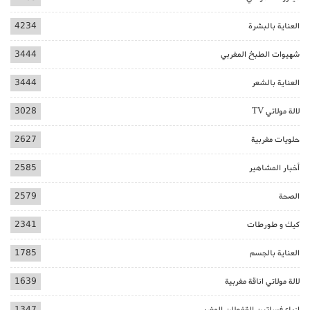
العناية بالبشرة
4234
شهيوات الطبخ المغربي
3444
العناية بالشعر
3444
لالة مولاتي TV
3028
حلويات مغربية
2627
أخبار المشاهير
2585
الصحة
2579
كيك و طورطات
2341
العناية بالجسم
1785
لالة مولاتي اناقة مغربية
1639
ازياء فساتين القفطان المغربي
1347