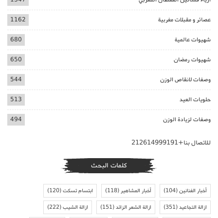
عصائر و مقبلات مغربية
1162
شهيوات عالمية
680
شهيوات رمضان
650
وصفات لانقاص الوزن
544
حلويات العيد
513
وصفات لزيادة الوزن
494
للاتصال بنا+212614999191
كلمات البحث
أخبار الفنانين
(104)
أخبار المشاهير
(118)
ابتسام تسكت
(120)
ازالة التجاعيد
(351)
ازالة الشعر الزائد
(151)
ازالة الشيب
(222)