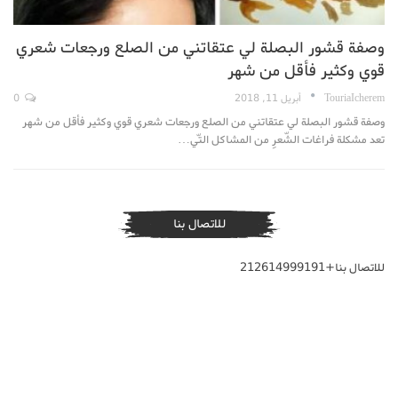
وصفة قشور البصلة لي عتقاتني من الصلع ورجعات شعري
قوي وكثير فأقل من شهر
TouriaIcherem
أبريل 11, 2018
0
وصفة قشور البصلة لي عتقاتني من الصلع ورجعات شعري قوي وكثير فأقل من شهر
تعد مشكلة فراغات الشّعرِ من المشاكل التّي…
للاتصال بنا
للاتصال بنا+212614999191