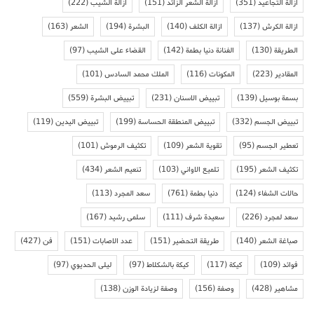
ازالة التجاعيد
(351)
ازالة الشعر الزائد
(151)
ازالة الشيب
(222)
ازالة الكرش
(137)
ازالة الكلف
(140)
البشرة
(194)
الشعر
(163)
الطريقة
(130)
الفنانة دنيا بطمة
(142)
القضاء على الشيب
(97)
المقادير
(223)
المكونات
(116)
الملك محمد السادس
(101)
بسمة بوسيل
(139)
تبييض الاسنان
(231)
تبييض البشرة
(559)
تبييض الجسم
(332)
تبييض المنطقة الحساسة
(199)
تبييض اليدين
(119)
تعطير الجسم
(95)
تقوية الشعر
(109)
تكثيف الرموش
(101)
تكثيف الشعر
(195)
تلميع الاواني
(103)
تنعيم الشعر
(434)
حالات الشفاء
(124)
دنيا بطمة
(761)
سعد المجرد
(113)
سعد لمجرد
(226)
سعيدة شرف
(111)
سلمى رشيد
(167)
صباغة الشعر
(140)
طريقة التحضير
(151)
عدد الاصابات
(151)
فن
(427)
فوائد
(109)
كيكة
(117)
كيكة بالشكلاط
(97)
ليلى الحديوي
(97)
مشاهير
(428)
وصفة
(156)
وصفة لزيادة الوزن
(138)