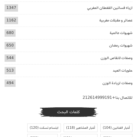
ازياء فساتين القفطان المغربي
1347
عصائر و مقبلات مغربية
1162
شهيوات عالمية
680
شهيوات رمضان
650
وصفات لانقاص الوزن
544
حلويات العيد
513
وصفات لزيادة الوزن
494
للاتصال بنا+212614999191
كلمات البحث
أخبار الفنانين
(104)
أخبار المشاهير
(118)
ابتسام تسكت
(120)