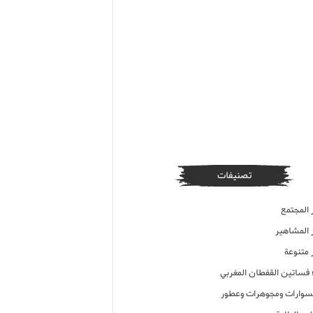
تصنيفات
 المجتمع
ر المشاهير
 متنوعة
ء فساتين القفطان المغربي
وارات ومجوهرات وعطور