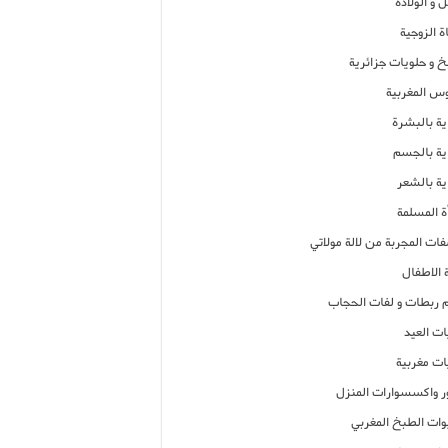
 و الولادة
ة الزوجية
خ و حلويات جزائرية
وس المغربية
ية بالبشرة
اية بالجسم
ية بالشعر
ة المسلمة
فات المجربة من لالة مولاتي
 الاطفال
م ربطات و لفات الحجاب
ات العيد
ات مغربية
ر واكسسوارات المنزل
ات الطبخ المغربي