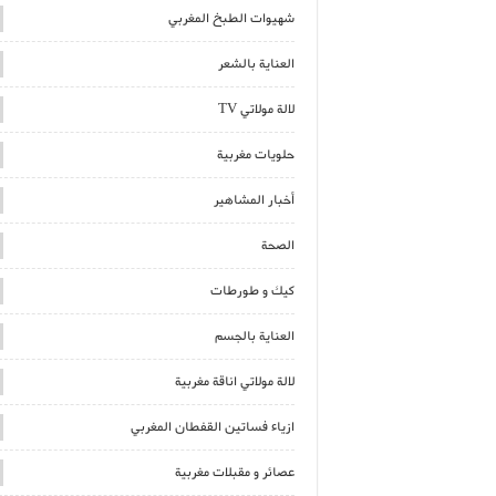
شهيوات الطبخ المغربي
العناية بالشعر
لالة مولاتي TV
حلويات مغربية
أخبار المشاهير
الصحة
كيك و طورطات
العناية بالجسم
لالة مولاتي اناقة مغربية
ازياء فساتين القفطان المغربي
عصائر و مقبلات مغربية