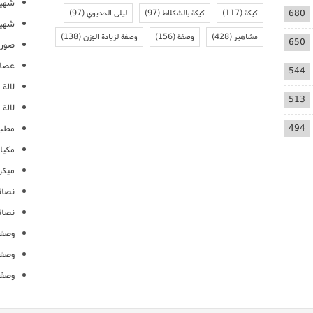
شهيو
680
كيكة
(117)
كيكة بالشكلاط
(97)
ليلى الحديوي
(97)
شهيو
مشاهير
(428)
وصفة
(156)
وصفة لزيادة الوزن
(138)
650
صور 
عصائ
544
لالة م
513
لالة 
494
مطبخ
مكيا
ميكرو
نصائ
نصائ
وصفا
وصفا
وصفا