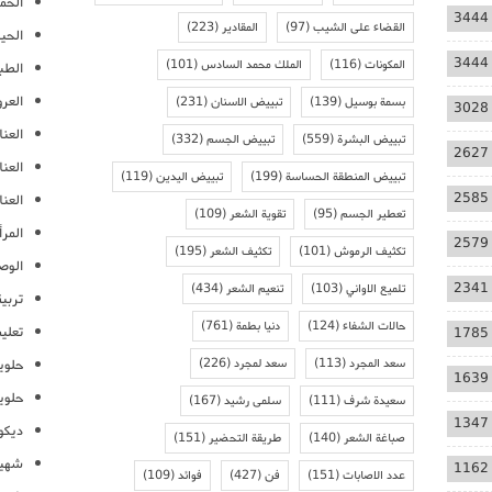
الحمل
3444
القضاء على الشيب
(97)
المقادير
(223)
الحيا
3444
المكونات
(116)
الملك محمد السادس
(101)
الطب
العر
بسمة بوسيل
(139)
تبييض الاسنان
(231)
3028
العنا
تبييض البشرة
(559)
تبييض الجسم
(332)
2627
العن
تبييض المنطقة الحساسة
(199)
تبييض اليدين
(119)
2585
العنا
تعطير الجسم
(95)
تقوية الشعر
(109)
المرأ
2579
تكثيف الرموش
(101)
تكثيف الشعر
(195)
الوص
2341
تلميع الاواني
(103)
تنعيم الشعر
(434)
تربية
حالات الشفاء
(124)
دنيا بطمة
(761)
تعلي
1785
سعد المجرد
(113)
سعد لمجرد
(226)
حلوي
1639
حلوي
سعيدة شرف
(111)
سلمى رشيد
(167)
1347
ديكو
صباغة الشعر
(140)
طريقة التحضير
(151)
شهيو
1162
عدد الاصابات
(151)
فن
(427)
فوائد
(109)