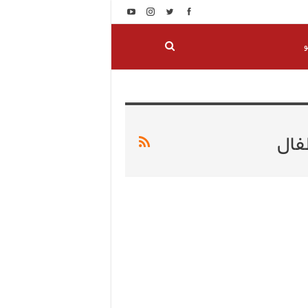
و
فال