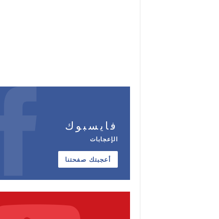
فايسبوك
الإعجابات
أعجبتك صفحتنا