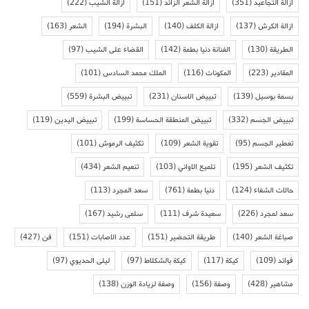
ازالة التجاعيد
(351)
ازالة الشعر الزائد
(151)
ازالة الشيب
(222)
ازالة الكرش
(137)
ازالة الكلف
(140)
البشرة
(194)
الشعر
(163)
الطريقة
(130)
الفنانة دنيا بطمة
(142)
القضاء على الشيب
(97)
المقادير
(223)
المكونات
(116)
الملك محمد السادس
(101)
بسمة بوسيل
(139)
تبييض الاسنان
(231)
تبييض البشرة
(559)
تبييض الجسم
(332)
تبييض المنطقة الحساسة
(199)
تبييض اليدين
(119)
تعطير الجسم
(95)
تقوية الشعر
(109)
تكثيف الرموش
(101)
تكثيف الشعر
(195)
تلميع الاواني
(103)
تنعيم الشعر
(434)
حالات الشفاء
(124)
دنيا بطمة
(761)
سعد المجرد
(113)
سعد لمجرد
(226)
سعيدة شرف
(111)
سلمى رشيد
(167)
صباغة الشعر
(140)
طريقة التحضير
(151)
عدد الاصابات
(151)
فن
(427)
فوائد
(109)
كيكة
(117)
كيكة بالشكلاط
(97)
ليلى الحديوي
(97)
مشاهير
(428)
وصفة
(156)
وصفة لزيادة الوزن
(138)