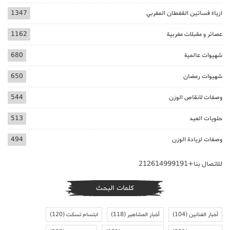
ازياء فساتين القفطان المغربي
1347
عصائر و مقبلات مغربية
1162
شهيوات عالمية
680
شهيوات رمضان
650
وصفات لانقاص الوزن
544
حلويات العيد
513
وصفات لزيادة الوزن
494
للاتصال بنا+212614999191
كلمات البحث
أخبار الفنانين
(104)
أخبار المشاهير
(118)
ابتسام تسكت
(120)