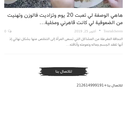
هاهي الوصفة لي تعبت 20 يوم وتزاديت فالوزن وتهنيت
من الضعوفية لي كانت قاهرني ومخلية…
TouriaIcherem
أكتوبر 25, 2019
0
النحافة المفرطة من المشاكل التي تسعى المرأة إلى التخلص منها بشكل نهائي إذ
أنها تفقد الجسم جماله ونعومته وأناقته…
للاتصال بنا
للاتصال بنا+212614999191