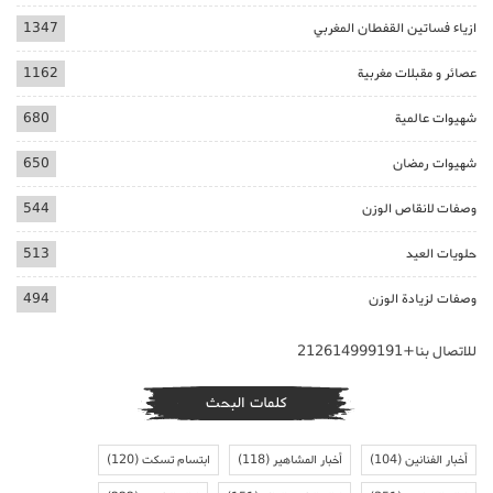
ازياء فساتين القفطان المغربي
1347
عصائر و مقبلات مغربية
1162
شهيوات عالمية
680
شهيوات رمضان
650
وصفات لانقاص الوزن
544
حلويات العيد
513
وصفات لزيادة الوزن
494
للاتصال بنا+212614999191
كلمات البحث
أخبار الفنانين
(104)
أخبار المشاهير
(118)
ابتسام تسكت
(120)