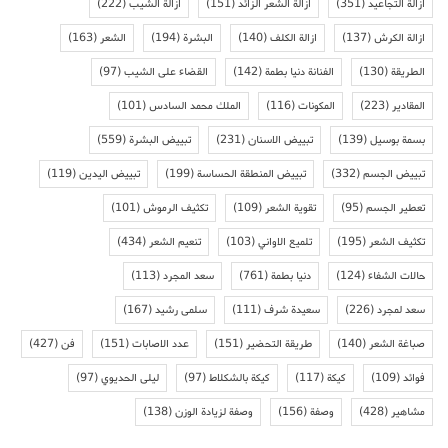
ازالة التجاعيد
(351)
ازالة الشعر الزائد
(151)
ازالة الشيب
(222)
ازالة الكرش
(137)
ازالة الكلف
(140)
البشرة
(194)
الشعر
(163)
الطريقة
(130)
الفنانة دنيا بطمة
(142)
القضاء على الشيب
(97)
المقادير
(223)
المكونات
(116)
الملك محمد السادس
(101)
بسمة بوسيل
(139)
تبييض الاسنان
(231)
تبييض البشرة
(559)
تبييض الجسم
(332)
تبييض المنطقة الحساسة
(199)
تبييض اليدين
(119)
تعطير الجسم
(95)
تقوية الشعر
(109)
تكثيف الرموش
(101)
تكثيف الشعر
(195)
تلميع الاواني
(103)
تنعيم الشعر
(434)
حالات الشفاء
(124)
دنيا بطمة
(761)
سعد المجرد
(113)
سعد لمجرد
(226)
سعيدة شرف
(111)
سلمى رشيد
(167)
صباغة الشعر
(140)
طريقة التحضير
(151)
عدد الاصابات
(151)
فن
(427)
فوائد
(109)
كيكة
(117)
كيكة بالشكلاط
(97)
ليلى الحديوي
(97)
مشاهير
(428)
وصفة
(156)
وصفة لزيادة الوزن
(138)