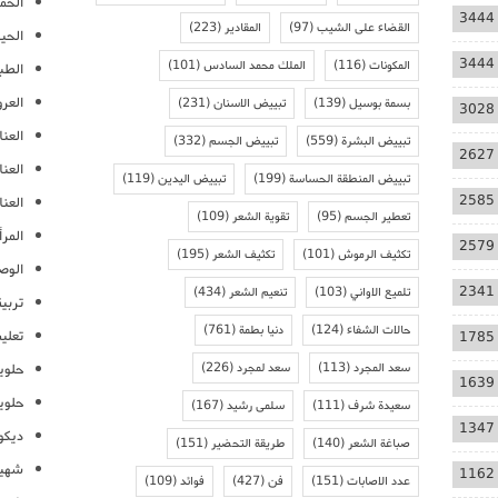
الحمل
3444
القضاء على الشيب
(97)
المقادير
(223)
الحيا
3444
المكونات
(116)
الملك محمد السادس
(101)
الطب
العر
بسمة بوسيل
(139)
تبييض الاسنان
(231)
3028
العنا
تبييض البشرة
(559)
تبييض الجسم
(332)
2627
العن
تبييض المنطقة الحساسة
(199)
تبييض اليدين
(119)
2585
العنا
تعطير الجسم
(95)
تقوية الشعر
(109)
المرأ
2579
تكثيف الرموش
(101)
تكثيف الشعر
(195)
الوص
2341
تلميع الاواني
(103)
تنعيم الشعر
(434)
تربية
حالات الشفاء
(124)
دنيا بطمة
(761)
تعلي
1785
سعد المجرد
(113)
سعد لمجرد
(226)
حلوي
1639
حلوي
سعيدة شرف
(111)
سلمى رشيد
(167)
1347
ديكو
صباغة الشعر
(140)
طريقة التحضير
(151)
شهيو
1162
عدد الاصابات
(151)
فن
(427)
فوائد
(109)