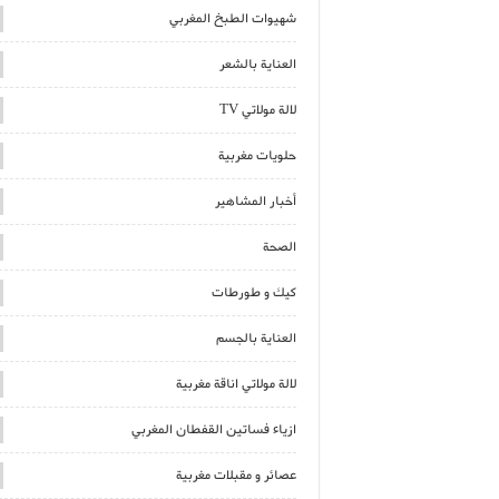
شهيوات الطبخ المغربي
العناية بالشعر
لالة مولاتي TV
حلويات مغربية
أخبار المشاهير
الصحة
كيك و طورطات
العناية بالجسم
لالة مولاتي اناقة مغربية
ازياء فساتين القفطان المغربي
عصائر و مقبلات مغربية