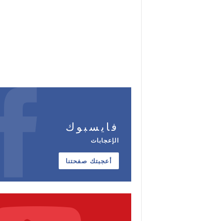
فايسبوك
الإعجابات
أعجبتك صفحتنا