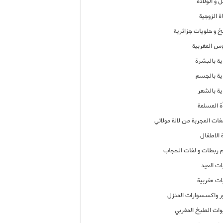
 و الولادة
ة الزوجية
خ و حلويات جزائرية
وس المغربية
ية بالبشرة
اية بالجسم
ية بالشعر
ة المسلمة
فات المجربة من لالة مولاتي
 الاطفال
م ربطات و لفات الحجاب
ات العيد
ات مغربية
ر واكسسوارات المنزل
ات الطبخ المغربي