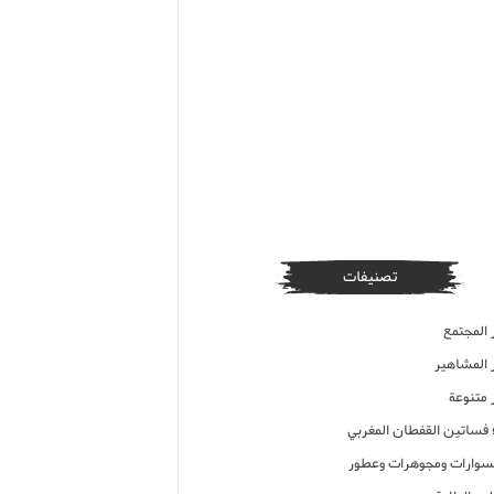
تصنيفات
 المجتمع
ر المشاهير
 متنوعة
ء فساتين القفطان المغربي
وارات ومجوهرات وعطور