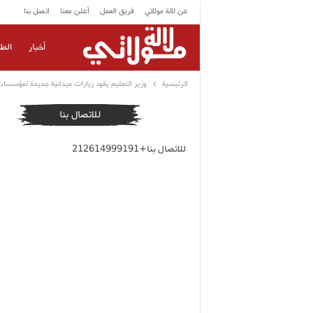
عن لالة مولاتي
فريق العمل
أعلن معنا
اتصل بنا
أخبار
الط
الرئيسية
وزير التعليم يقود زيارات ميدانية جديدة لمؤسسات
للاتصال بنا
للاتصال بنا+212614999191