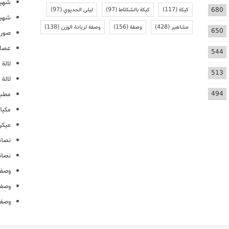
شهيو
680
كيكة
(117)
كيكة بالشكلاط
(97)
ليلى الحديوي
(97)
شهيو
مشاهير
(428)
وصفة
(156)
وصفة لزيادة الوزن
(138)
650
صور 
عصائ
544
لالة م
513
لالة 
494
مطبخ
مكيا
ميكرو
نصائ
نصائ
وصفا
وصفا
وصفا