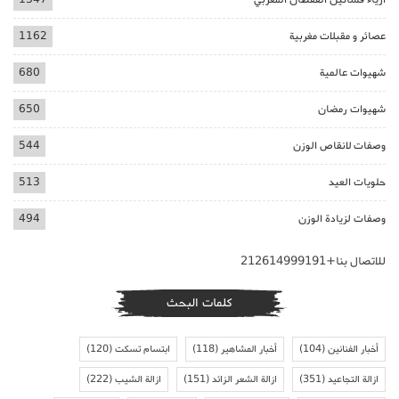
عصائر و مقبلات مغربية
1162
شهيوات عالمية
680
شهيوات رمضان
650
وصفات لانقاص الوزن
544
حلويات العيد
513
وصفات لزيادة الوزن
494
للاتصال بنا+212614999191
كلمات البحث
أخبار الفنانين
(104)
أخبار المشاهير
(118)
ابتسام تسكت
(120)
ازالة التجاعيد
(351)
ازالة الشعر الزائد
(151)
ازالة الشيب
(222)