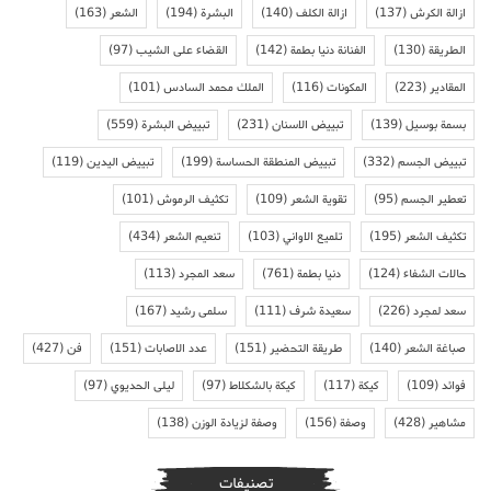
ازالة الكرش
(137)
ازالة الكلف
(140)
البشرة
(194)
الشعر
(163)
الطريقة
(130)
الفنانة دنيا بطمة
(142)
القضاء على الشيب
(97)
المقادير
(223)
المكونات
(116)
الملك محمد السادس
(101)
بسمة بوسيل
(139)
تبييض الاسنان
(231)
تبييض البشرة
(559)
تبييض الجسم
(332)
تبييض المنطقة الحساسة
(199)
تبييض اليدين
(119)
تعطير الجسم
(95)
تقوية الشعر
(109)
تكثيف الرموش
(101)
تكثيف الشعر
(195)
تلميع الاواني
(103)
تنعيم الشعر
(434)
حالات الشفاء
(124)
دنيا بطمة
(761)
سعد المجرد
(113)
سعد لمجرد
(226)
سعيدة شرف
(111)
سلمى رشيد
(167)
صباغة الشعر
(140)
طريقة التحضير
(151)
عدد الاصابات
(151)
فن
(427)
فوائد
(109)
كيكة
(117)
كيكة بالشكلاط
(97)
ليلى الحديوي
(97)
مشاهير
(428)
وصفة
(156)
وصفة لزيادة الوزن
(138)
تصنيفات