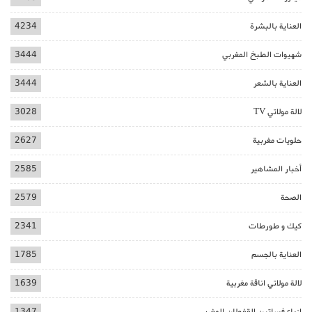
العناية بالبشرة
4234
شهيوات الطبخ المغربي
3444
العناية بالشعر
3444
لالة مولاتي TV
3028
حلويات مغربية
2627
أخبار المشاهير
2585
الصحة
2579
كيك و طورطات
2341
العناية بالجسم
1785
لالة مولاتي اناقة مغربية
1639
ازياء فساتين القفطان المغربي
1347