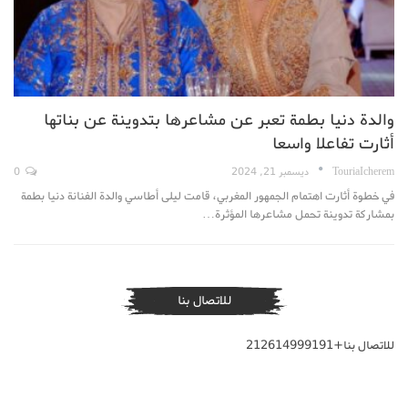
والدة دنيا بطمة تعبر عن مشاعرها بتدوينة عن بناتها
أثارت تفاعلا واسعا
TouriaIcherem
ديسمبر 21, 2024
0
في خطوة أثارت اهتمام الجمهور المغربي، قامت ليلى أطاسي والدة الفنانة دنيا بطمة
بمشاركة تدوينة تحمل مشاعرها المؤثرة…
للاتصال بنا
للاتصال بنا+212614999191