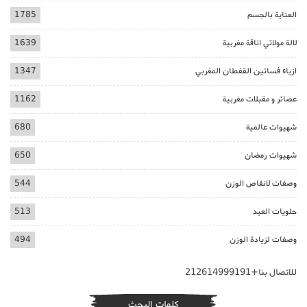
العناية بالجسم
1785
لالة مولاتي اناقة مغربية
1639
ازياء فساتين القفطان المغربي
1347
عصائر و مقبلات مغربية
1162
شهيوات عالمية
680
شهيوات رمضان
650
وصفات لانقاص الوزن
544
حلويات العيد
513
وصفات لزيادة الوزن
494
للاتصال بنا+212614999191
كلمات البحث