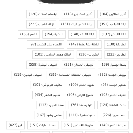
أخبار الفنانين
(104)
أخبار المشاهير
(118)
ابتسام تسكت
(120)
ازالة التجاعيد
(351)
ازالة الشعر الزائد
(151)
ازالة الشيب
(222)
ازالة الكرش
(137)
ازالة الكلف
(140)
البشرة
(194)
الشعر
(163)
الطريقة
(130)
الفنانة دنيا بطمة
(142)
القضاء على الشيب
(97)
المقادير
(223)
المكونات
(116)
الملك محمد السادس
(101)
بسمة بوسيل
(139)
تبييض الاسنان
(231)
تبييض البشرة
(559)
تبييض الجسم
(332)
تبييض المنطقة الحساسة
(199)
تبييض اليدين
(119)
تعطير الجسم
(95)
تقوية الشعر
(109)
تكثيف الرموش
(101)
تكثيف الشعر
(195)
تلميع الاواني
(103)
تنعيم الشعر
(434)
حالات الشفاء
(124)
دنيا بطمة
(761)
سعد المجرد
(113)
سعد لمجرد
(226)
سعيدة شرف
(111)
سلمى رشيد
(167)
صباغة الشعر
(140)
طريقة التحضير
(151)
عدد الاصابات
(151)
فن
(427)