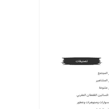
تصنيفات
 المجتمع
ر المشاهير
 متنوعة
ء فساتين القفطان المغربي
وارات ومجوهرات وعطور