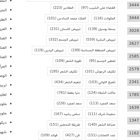
الحمل
3444
القضاء على الشيب
(97)
المقادير
(223)
الحيا
3444
المكونات
(116)
الملك محمد السادس
(101)
الطب
العر
بسمة بوسيل
(139)
تبييض الاسنان
(231)
3028
العنا
تبييض البشرة
(559)
تبييض الجسم
(332)
2627
العن
تبييض المنطقة الحساسة
(199)
تبييض اليدين
(119)
2585
العنا
تعطير الجسم
(95)
تقوية الشعر
(109)
المرأ
2579
تكثيف الرموش
(101)
تكثيف الشعر
(195)
الوص
2341
تلميع الاواني
(103)
تنعيم الشعر
(434)
تربية
حالات الشفاء
(124)
دنيا بطمة
(761)
تعلي
1785
سعد المجرد
(113)
سعد لمجرد
(226)
حلوي
1639
حلوي
سعيدة شرف
(111)
سلمى رشيد
(167)
1347
ديكو
صباغة الشعر
(140)
طريقة التحضير
(151)
شهيو
1162
عدد الاصابات
(151)
فن
(427)
فوائد
(109)