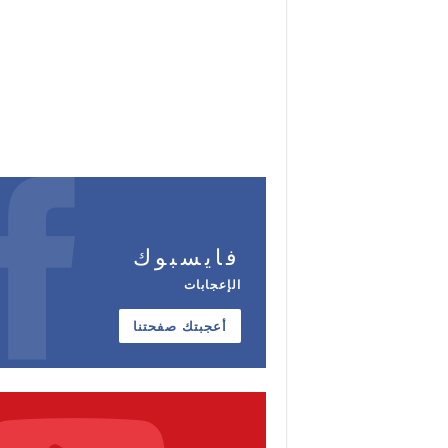
فايسبوك
الإعجابات
أعجبتك صفحتنا