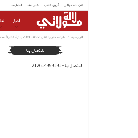
عن لالة مولاتي
فريق العمل
أعلن معنا
اتصل بنا
أخبار
الط
الرئيسية
هيمنة مغربية على مختلف فئات جائزة الشيخ محمد
للاتصال بنا
للاتصال بنا+212614999191