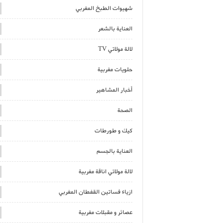
شهيوات الطبخ المغربي
العناية بالشعر
لالة مولاتي TV
حلويات مغربية
أخبار المشاهير
الصحة
كيك و طورطات
العناية بالجسم
لالة مولاتي اناقة مغربية
ازياء فساتين القفطان المغربي
عصائر و مقبلات مغربية