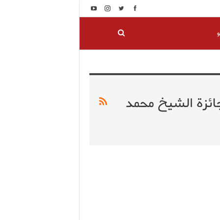
و
ائزة الشيخ محمد