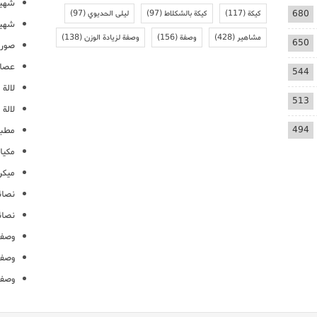
شهيو
680
كيكة
(117)
كيكة بالشكلاط
(97)
ليلى الحديوي
(97)
شهيو
مشاهير
(428)
وصفة
(156)
وصفة لزيادة الوزن
(138)
650
صور 
عصائ
544
لالة م
513
لالة 
494
مطبخ
مكيا
ميكرو
نصائ
نصائ
وصفا
وصفا
وصفا