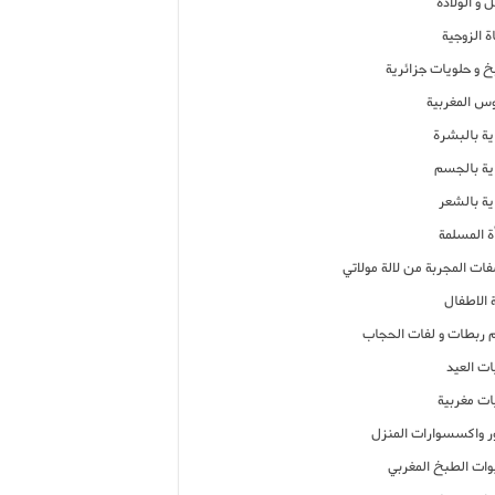
 و الولادة
ة الزوجية
خ و حلويات جزائرية
وس المغربية
ية بالبشرة
اية بالجسم
ية بالشعر
ة المسلمة
فات المجربة من لالة مولاتي
 الاطفال
م ربطات و لفات الحجاب
ات العيد
ات مغربية
ر واكسسوارات المنزل
ات الطبخ المغربي