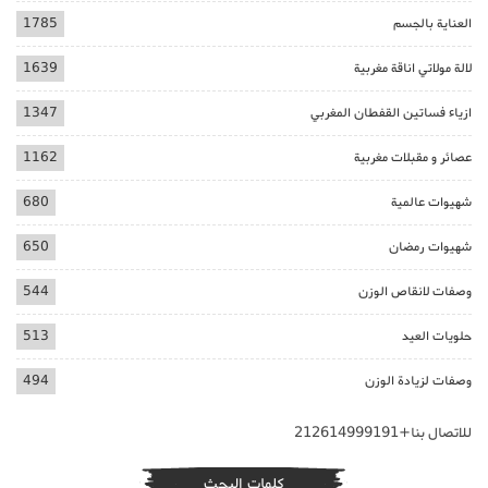
العناية بالجسم
1785
لالة مولاتي اناقة مغربية
1639
ازياء فساتين القفطان المغربي
1347
عصائر و مقبلات مغربية
1162
شهيوات عالمية
680
شهيوات رمضان
650
وصفات لانقاص الوزن
544
حلويات العيد
513
وصفات لزيادة الوزن
494
للاتصال بنا+212614999191
كلمات البحث