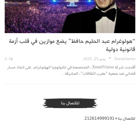
“هولوغرام عبد الحليم حافظ” يضع موازين في قلب أزمة
قانونية دولية
TouriaIcherem
يونيو 25, 2025
0
أقدمت شركة XtendVision، المتخصصة في تكنولوجيا الهولوغرام، على اتخاذ مسار
قضائي ضد جمعية "مغرب الثقافات"، المشرفة…
للاتصال بنا
للاتصال بنا+212614999191