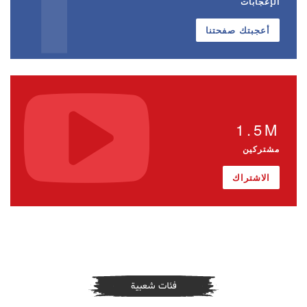
الإعجابات
أعجبتك صفحتنا
1.5M
مشتركين
الاشتراك
فئات شعبية