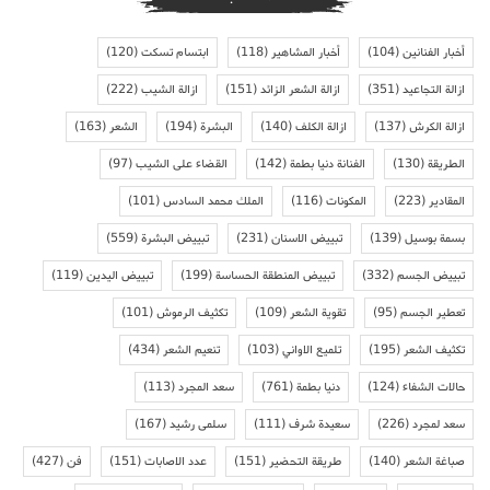
أخبار الفنانين
(104)
أخبار المشاهير
(118)
ابتسام تسكت
(120)
ازالة التجاعيد
(351)
ازالة الشعر الزائد
(151)
ازالة الشيب
(222)
ازالة الكرش
(137)
ازالة الكلف
(140)
البشرة
(194)
الشعر
(163)
الطريقة
(130)
الفنانة دنيا بطمة
(142)
القضاء على الشيب
(97)
المقادير
(223)
المكونات
(116)
الملك محمد السادس
(101)
بسمة بوسيل
(139)
تبييض الاسنان
(231)
تبييض البشرة
(559)
تبييض الجسم
(332)
تبييض المنطقة الحساسة
(199)
تبييض اليدين
(119)
تعطير الجسم
(95)
تقوية الشعر
(109)
تكثيف الرموش
(101)
تكثيف الشعر
(195)
تلميع الاواني
(103)
تنعيم الشعر
(434)
حالات الشفاء
(124)
دنيا بطمة
(761)
سعد المجرد
(113)
سعد لمجرد
(226)
سعيدة شرف
(111)
سلمى رشيد
(167)
صباغة الشعر
(140)
طريقة التحضير
(151)
عدد الاصابات
(151)
فن
(427)