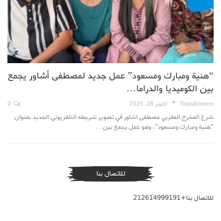
“هنية ومبارك ومسعود” عمل جديد لمصطفى أشاور يجمع
بين الكوميديا والدراما…
TouriaIcherem
أكتوبر 28, 2025
0
شرع المخرج المغربي مصطفى اشاور في تصوير شريطه التلفزيوني الجديد بعنوان
"هنية ومبارك ومسعود"، وهو عمل يجمع بين…
للاتصال بنا
للاتصال بنا+212614999191