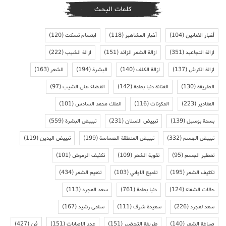
كلمات البحث
أخبار الفنانين
(104)
أخبار المشاهير
(118)
ابتسام تسكت
(120)
ازالة التجاعيد
(351)
ازالة الشعر الزائد
(151)
ازالة الشيب
(222)
ازالة الكرش
(137)
ازالة الكلف
(140)
البشرة
(194)
الشعر
(163)
الطريقة
(130)
الفنانة دنيا بطمة
(142)
القضاء على الشيب
(97)
المقادير
(223)
المكونات
(116)
الملك محمد السادس
(101)
بسمة بوسيل
(139)
تبييض الاسنان
(231)
تبييض البشرة
(559)
تبييض الجسم
(332)
تبييض المنطقة الحساسة
(199)
تبييض اليدين
(119)
تعطير الجسم
(95)
تقوية الشعر
(109)
تكثيف الرموش
(101)
تكثيف الشعر
(195)
تلميع الاواني
(103)
تنعيم الشعر
(434)
حالات الشفاء
(124)
دنيا بطمة
(761)
سعد المجرد
(113)
سعد لمجرد
(226)
سعيدة شرف
(111)
سلمى رشيد
(167)
صباغة الشعر
(140)
طريقة التحضير
(151)
عدد الاصابات
(151)
فن
(427)