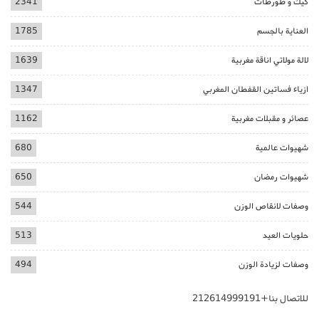
كيك و طورطات
2341
العناية بالجسم
1785
لالة مولاتي اناقة مغربية
1639
ازياء فساتين القفطان المغربي
1347
عصائر و مقبلات مغربية
1162
شهيوات عالمية
680
شهيوات رمضان
650
وصفات لانقاص الوزن
544
حلويات العيد
513
وصفات لزيادة الوزن
494
للاتصال بنا+212614999191