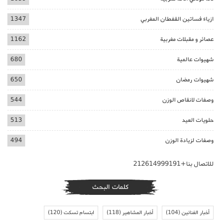
ازياء فساتين القفطان المغربي
1347
عصائر و مقبلات مغربية
1162
شهيوات عالمية
680
شهيوات رمضان
650
وصفات لانقاص الوزن
544
حلويات العيد
513
وصفات لزيادة الوزن
494
للاتصال بنا+212614999191
كلمات البحث
أخبار الفنانين
(104)
أخبار المشاهير
(118)
ابتسام تسكت
(120)