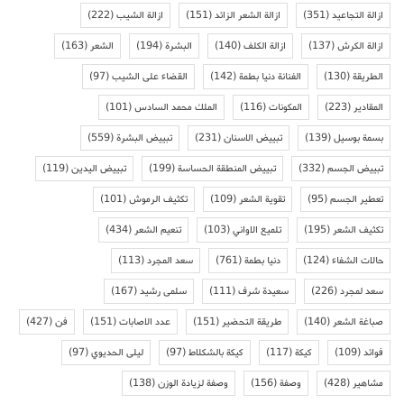
ازالة التجاعيد
(351)
ازالة الشعر الزائد
(151)
ازالة الشيب
(222)
ازالة الكرش
(137)
ازالة الكلف
(140)
البشرة
(194)
الشعر
(163)
الطريقة
(130)
الفنانة دنيا بطمة
(142)
القضاء على الشيب
(97)
المقادير
(223)
المكونات
(116)
الملك محمد السادس
(101)
بسمة بوسيل
(139)
تبييض الاسنان
(231)
تبييض البشرة
(559)
تبييض الجسم
(332)
تبييض المنطقة الحساسة
(199)
تبييض اليدين
(119)
تعطير الجسم
(95)
تقوية الشعر
(109)
تكثيف الرموش
(101)
تكثيف الشعر
(195)
تلميع الاواني
(103)
تنعيم الشعر
(434)
حالات الشفاء
(124)
دنيا بطمة
(761)
سعد المجرد
(113)
سعد لمجرد
(226)
سعيدة شرف
(111)
سلمى رشيد
(167)
صباغة الشعر
(140)
طريقة التحضير
(151)
عدد الاصابات
(151)
فن
(427)
فوائد
(109)
كيكة
(117)
كيكة بالشكلاط
(97)
ليلى الحديوي
(97)
مشاهير
(428)
وصفة
(156)
وصفة لزيادة الوزن
(138)