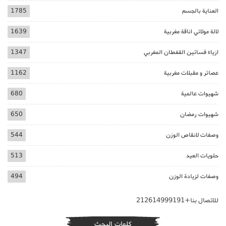
العناية بالجسم
1785
لالة مولاتي اناقة مغربية
1639
ازياء فساتين القفطان المغربي
1347
عصائر و مقبلات مغربية
1162
شهيوات عالمية
680
شهيوات رمضان
650
وصفات لانقاص الوزن
544
حلويات العيد
513
وصفات لزيادة الوزن
494
للاتصال بنا+212614999191
كلمات البحث