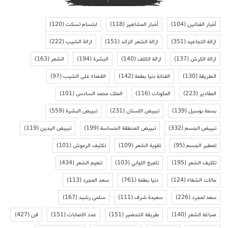
أخبار الفنانين
(104)
أخبار المشاهير
(118)
ابتسام تسكت
(120)
ازالة التجاعيد
(351)
ازالة الشعر الزائد
(151)
ازالة الشيب
(222)
ازالة الكرش
(137)
ازالة الكلف
(140)
البشرة
(194)
الشعر
(163)
الطريقة
(130)
الفنانة دنيا بطمة
(142)
القضاء على الشيب
(97)
المقادير
(223)
المكونات
(116)
الملك محمد السادس
(101)
بسمة بوسيل
(139)
تبييض الاسنان
(231)
تبييض البشرة
(559)
تبييض الجسم
(332)
تبييض المنطقة الحساسة
(199)
تبييض اليدين
(119)
تعطير الجسم
(95)
تقوية الشعر
(109)
تكثيف الرموش
(101)
تكثيف الشعر
(195)
تلميع الاواني
(103)
تنعيم الشعر
(434)
حالات الشفاء
(124)
دنيا بطمة
(761)
سعد المجرد
(113)
سعد لمجرد
(226)
سعيدة شرف
(111)
سلمى رشيد
(167)
صباغة الشعر
(140)
طريقة التحضير
(151)
عدد الاصابات
(151)
فن
(427)