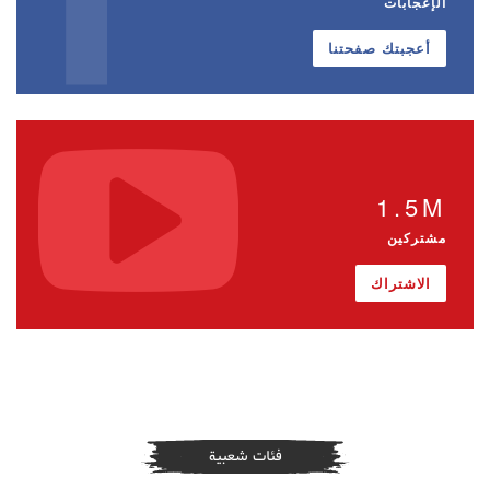
الإعجابات
أعجبتك صفحتنا
1.5M
مشتركين
الاشتراك
فئات شعبية