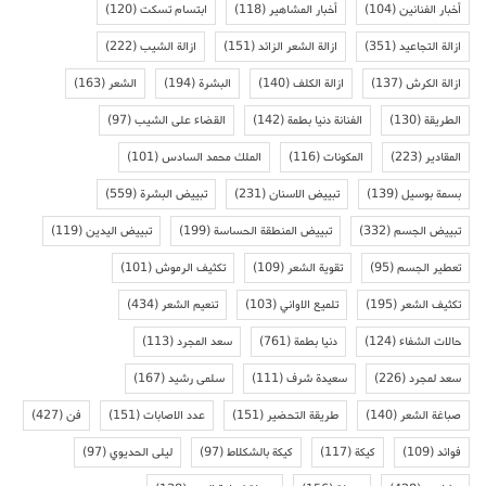
أخبار الفنانين
(104)
أخبار المشاهير
(118)
ابتسام تسكت
(120)
ازالة التجاعيد
(351)
ازالة الشعر الزائد
(151)
ازالة الشيب
(222)
ازالة الكرش
(137)
ازالة الكلف
(140)
البشرة
(194)
الشعر
(163)
الطريقة
(130)
الفنانة دنيا بطمة
(142)
القضاء على الشيب
(97)
المقادير
(223)
المكونات
(116)
الملك محمد السادس
(101)
بسمة بوسيل
(139)
تبييض الاسنان
(231)
تبييض البشرة
(559)
تبييض الجسم
(332)
تبييض المنطقة الحساسة
(199)
تبييض اليدين
(119)
تعطير الجسم
(95)
تقوية الشعر
(109)
تكثيف الرموش
(101)
تكثيف الشعر
(195)
تلميع الاواني
(103)
تنعيم الشعر
(434)
حالات الشفاء
(124)
دنيا بطمة
(761)
سعد المجرد
(113)
سعد لمجرد
(226)
سعيدة شرف
(111)
سلمى رشيد
(167)
صباغة الشعر
(140)
طريقة التحضير
(151)
عدد الاصابات
(151)
فن
(427)
فوائد
(109)
كيكة
(117)
كيكة بالشكلاط
(97)
ليلى الحديوي
(97)