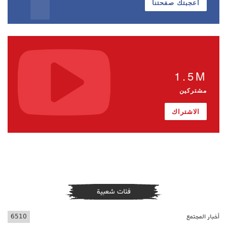
أعجبتك صفحتنا
1.5M
مشتركين
الاشتراك
فئات شعبية
أخبار المجتمع
6510