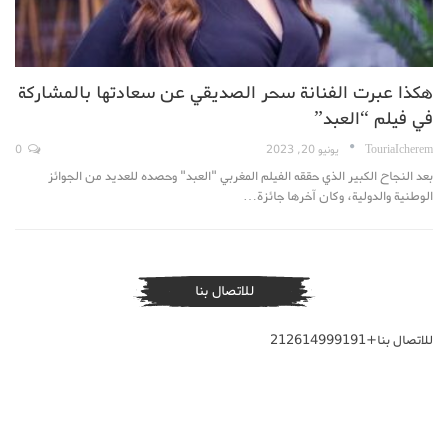
هكذا عبرت الفنانة سحر الصديقي عن سعادتها بالمشاركة
في فيلم “العبد”
TouriaIcherem
يونيو 20, 2023
0
بعد النجاح الكبير الذي حققه الفيلم المغربي "العبد" وحصده للعديد من الجوائز
الوطنية والدولية، وكان آخرها جائزة…
للاتصال بنا
للاتصال بنا+212614999191