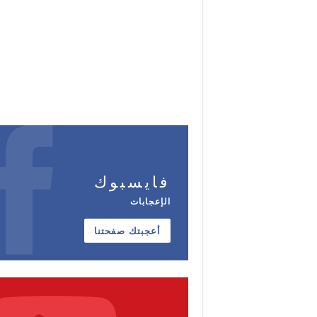
فايسبوك
الإعجابات
أعجبتك صفحتنا