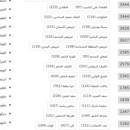
الحمل
3444
القضاء على الشيب
(97)
المقادير
(223)
الحيا
3444
المكونات
(116)
الملك محمد السادس
(101)
الطب
العر
بسمة بوسيل
(139)
تبييض الاسنان
(231)
3028
العنا
تبييض البشرة
(559)
تبييض الجسم
(332)
2627
العن
تبييض المنطقة الحساسة
(199)
تبييض اليدين
(119)
2585
العنا
تعطير الجسم
(95)
تقوية الشعر
(109)
المرأ
2579
تكثيف الرموش
(101)
تكثيف الشعر
(195)
الوص
2341
تلميع الاواني
(103)
تنعيم الشعر
(434)
تربية
حالات الشفاء
(124)
دنيا بطمة
(761)
تعلي
1785
سعد المجرد
(113)
سعد لمجرد
(226)
حلوي
1639
حلوي
سعيدة شرف
(111)
سلمى رشيد
(167)
1347
ديكو
صباغة الشعر
(140)
طريقة التحضير
(151)
شهيو
1162
عدد الاصابات
(151)
فن
(427)
فوائد
(109)