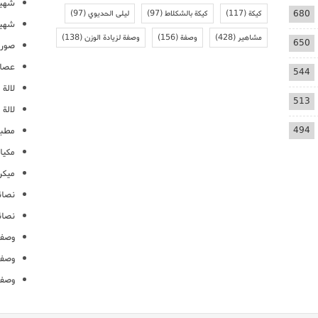
شهيو
680
كيكة
(117)
كيكة بالشكلاط
(97)
ليلى الحديوي
(97)
شهيو
مشاهير
(428)
وصفة
(156)
وصفة لزيادة الوزن
(138)
650
صور 
عصائ
544
لالة م
513
لالة 
494
مطبخ
مكيا
ميكرو
نصائ
نصائ
وصفا
وصفا
وصفا