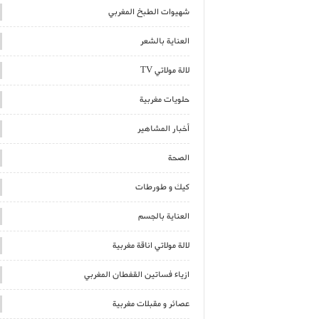
شهيوات الطبخ المغربي
العناية بالشعر
لالة مولاتي TV
حلويات مغربية
أخبار المشاهير
الصحة
كيك و طورطات
العناية بالجسم
لالة مولاتي اناقة مغربية
ازياء فساتين القفطان المغربي
عصائر و مقبلات مغربية