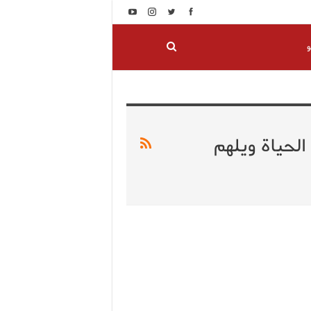
و
الحياة ويلهم