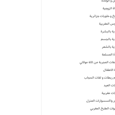
 و الولادة
ة الزوجية
خ و حلويات جزائرية
وس المغربية
ية بالبشرة
اية بالجسم
ية بالشعر
ة المسلمة
فات المجربة من لالة مولاتي
 الاطفال
م ربطات و لفات الحجاب
ات العيد
ات مغربية
ر واكسسوارات المنزل
ات الطبخ المغربي