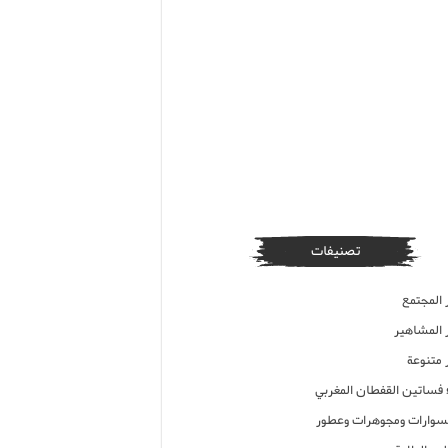
تصنيفات
 المجتمع
ر المشاهير
 متنوعة
ء فساتين القفطان المغربي
وارات ومجوهرات وعطور