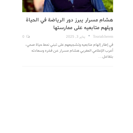
هشام مسرار يبرز دور الرياضة في الحياة
ويلهم متابعيه على ممارستها
TouriaIcherem
يناير 3, 2025
0
في إطار إلهام متابعيه وتشجيعهم على تبني نمط حياة صحي،
أعرب الإعلامي المغربي هشام مسرار عن فخره وسعادته
بتفاعل…