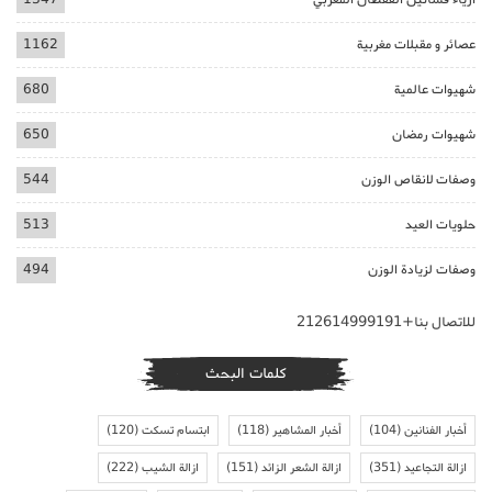
عصائر و مقبلات مغربية
1162
شهيوات عالمية
680
شهيوات رمضان
650
وصفات لانقاص الوزن
544
حلويات العيد
513
وصفات لزيادة الوزن
494
للاتصال بنا+212614999191
كلمات البحث
أخبار الفنانين
(104)
أخبار المشاهير
(118)
ابتسام تسكت
(120)
ازالة التجاعيد
(351)
ازالة الشعر الزائد
(151)
ازالة الشيب
(222)