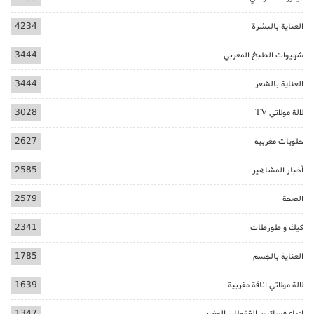
العناية بالبشرة
4234
شهيوات الطبخ المغربي
3444
العناية بالشعر
3444
لالة مولاتي TV
3028
حلويات مغربية
2627
أخبار المشاهير
2585
الصحة
2579
كيك و طورطات
2341
العناية بالجسم
1785
لالة مولاتي اناقة مغربية
1639
ازياء فساتين القفطان المغربي
1347