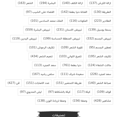
ازالة الكرش
(137)
ازالة الكلف
(140)
البشرة
(194)
الشعر
(163)
الطريقة
(130)
الفنانة دنيا بطمة
(142)
القضاء على الشيب
(97)
المقادير
(223)
المكونات
(116)
الملك محمد السادس
(101)
بسمة بوسيل
(139)
تبييض الاسنان
(231)
تبييض البشرة
(559)
تبييض الجسم
(332)
تبييض المنطقة الحساسة
(199)
تبييض اليدين
(119)
تعطير الجسم
(95)
تقوية الشعر
(109)
تكثيف الرموش
(101)
تكثيف الشعر
(195)
تلميع الاواني
(103)
تنعيم الشعر
(434)
حالات الشفاء
(124)
دنيا بطمة
(761)
سعد المجرد
(113)
سعد لمجرد
(226)
سعيدة شرف
(111)
سلمى رشيد
(167)
صباغة الشعر
(140)
طريقة التحضير
(151)
عدد الاصابات
(151)
فن
(427)
فوائد
(109)
كيكة
(117)
كيكة بالشكلاط
(97)
ليلى الحديوي
(97)
مشاهير
(428)
وصفة
(156)
وصفة لزيادة الوزن
(138)
تصنيفات