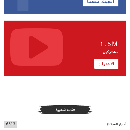
أعجبتك صفحتنا
1.5M
مشتركين
الاشتراك
فئات شعبية
أخبار المجتمع
6513