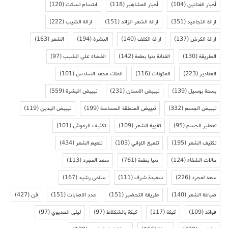
أخبار الفنانين
(104)
أخبار المشاهير
(118)
ابتسام تسكت
(120)
ازالة التجاعيد
(351)
ازالة الشعر الزائد
(151)
ازالة الشيب
(222)
ازالة الكرش
(137)
ازالة الكلف
(140)
البشرة
(194)
الشعر
(163)
الطريقة
(130)
الفنانة دنيا بطمة
(142)
القضاء على الشيب
(97)
المقادير
(223)
المكونات
(116)
الملك محمد السادس
(101)
بسمة بوسيل
(139)
تبييض الاسنان
(231)
تبييض البشرة
(559)
تبييض الجسم
(332)
تبييض المنطقة الحساسة
(199)
تبييض اليدين
(119)
تعطير الجسم
(95)
تقوية الشعر
(109)
تكثيف الرموش
(101)
تكثيف الشعر
(195)
تلميع الاواني
(103)
تنعيم الشعر
(434)
حالات الشفاء
(124)
دنيا بطمة
(761)
سعد المجرد
(113)
سعد لمجرد
(226)
سعيدة شرف
(111)
سلمى رشيد
(167)
صباغة الشعر
(140)
طريقة التحضير
(151)
عدد الاصابات
(151)
فن
(427)
فوائد
(109)
كيكة
(117)
كيكة بالشكلاط
(97)
ليلى الحديوي
(97)