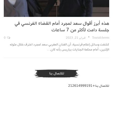
هذه أبرز أقوال سعد لمجرد أمام القضاء الفرنسي في
جلسة دامت لأكثر من 7 ساعات
TouriaIcherem
فبراير 21, 2023
0
كشفت وسائل إعلام فرنسية، أن الفنان المغربي سعد لمجرد اعترف خلال مثوله
الإثنين، أمام محكمة الجنايات بباريس بأنه كان…
للاتصال بنا
للاتصال بنا+212614999191