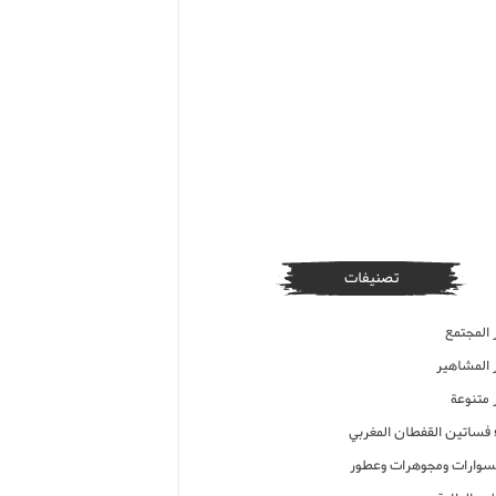
تصنيفات
 المجتمع
ر المشاهير
 متنوعة
ء فساتين القفطان المغربي
وارات ومجوهرات وعطور