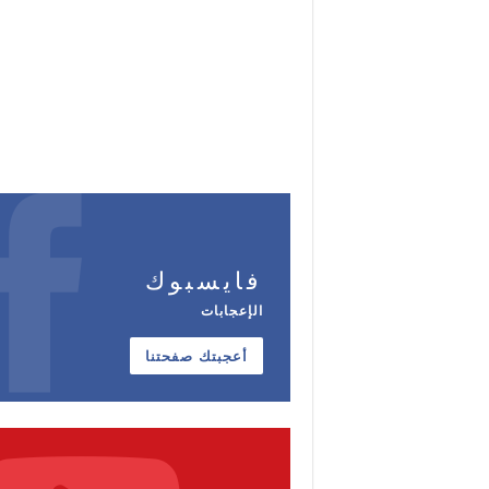
فايسبوك
الإعجابات
أعجبتك صفحتنا