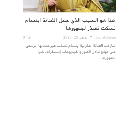
هذا هو السبب الذي جعل الفنانة ابتسام
تسكت تعتذر لجمهورها
TouriaIcherem
نوفمبر 25, 2023
0
شاركت الفنانة المغربية ابتسام تسكت عبر حسابها الرسمي
على موقع تبادل الصور والفيديوهات إنستغرام، خبرا
لجمهورها…