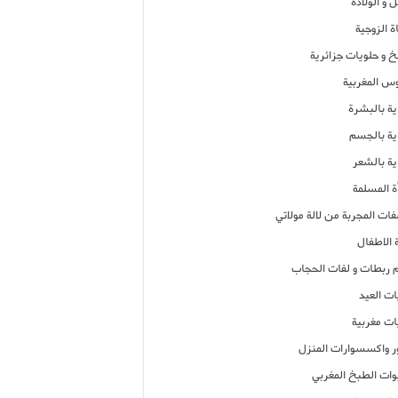
 و الولادة
ة الزوجية
خ و حلويات جزائرية
وس المغربية
ية بالبشرة
اية بالجسم
ية بالشعر
ة المسلمة
فات المجربة من لالة مولاتي
 الاطفال
م ربطات و لفات الحجاب
ات العيد
ات مغربية
ر واكسسوارات المنزل
ات الطبخ المغربي