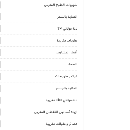
شهيوات الطبخ المغربي
العناية بالشعر
لالة مولاتي TV
حلويات مغربية
أخبار المشاهير
الصحة
كيك و طورطات
العناية بالجسم
لالة مولاتي اناقة مغربية
ازياء فساتين القفطان المغربي
عصائر و مقبلات مغربية