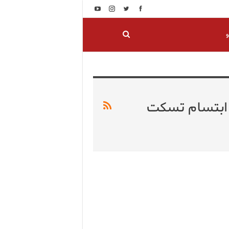
و
 ابتسام تسكت