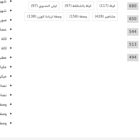
شهيو
680
كيكة
(117)
كيكة بالشكلاط
(97)
ليلى الحديوي
(97)
شهيو
مشاهير
(428)
وصفة
(156)
وصفة لزيادة الوزن
(138)
650
صور 
عصائ
544
لالة م
513
لالة 
494
مطبخ
مكيا
ميكرو
نصائ
نصائ
وصفا
وصفا
وصفا