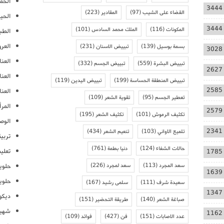
الحمل
3444
القضاء على الشيب
(97)
المقادير
(223)
الحيا
3444
المكونات
(116)
الملك محمد السادس
(101)
الطب
العر
بسمة بوسيل
(139)
تبييض الاسنان
(231)
3028
العنا
تبييض البشرة
(559)
تبييض الجسم
(332)
2627
العن
تبييض المنطقة الحساسة
(199)
تبييض اليدين
(119)
2585
العنا
تعطير الجسم
(95)
تقوية الشعر
(109)
المرأ
2579
تكثيف الرموش
(101)
تكثيف الشعر
(195)
الوص
2341
تلميع الاواني
(103)
تنعيم الشعر
(434)
تربية
حالات الشفاء
(124)
دنيا بطمة
(761)
تعلي
1785
سعد المجرد
(113)
سعد لمجرد
(226)
حلوي
1639
حلوي
سعيدة شرف
(111)
سلمى رشيد
(167)
1347
ديكو
صباغة الشعر
(140)
طريقة التحضير
(151)
شهيو
1162
عدد الاصابات
(151)
فن
(427)
فوائد
(109)