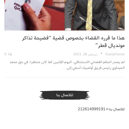
هذا ما قرره القضاء بخصوص قضية “فضيحة تذاكر
مونديال قطر”
TouriaIcherem
ديسمبر 26, 2023
0
لم يصدر الحكم القضائي الاستئنافي، اليوم الإثنين كما كان منتظرا، في حق محمد
الحيداوي رئيس فريق أولمبيك أسفي إلى…
للاتصال بنا
للاتصال بنا+212614999191