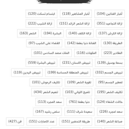
أخبار الفنانين
(104)
أخبار المشاهير
(118)
ابتسام تسكت
(120)
ازالة التجاعيد
(351)
ازالة الشعر الزائد
(151)
ازالة الشيب
(222)
ازالة الكرش
(137)
ازالة الكلف
(140)
البشرة
(194)
الشعر
(163)
الطريقة
(130)
الفنانة دنيا بطمة
(142)
القضاء على الشيب
(97)
المقادير
(223)
المكونات
(116)
الملك محمد السادس
(101)
بسمة بوسيل
(139)
تبييض الاسنان
(231)
تبييض البشرة
(559)
تبييض الجسم
(332)
تبييض المنطقة الحساسة
(199)
تبييض اليدين
(119)
تعطير الجسم
(95)
تقوية الشعر
(109)
تكثيف الرموش
(101)
تكثيف الشعر
(195)
تلميع الاواني
(103)
تنعيم الشعر
(434)
حالات الشفاء
(124)
دنيا بطمة
(761)
سعد المجرد
(113)
سعد لمجرد
(226)
سعيدة شرف
(111)
سلمى رشيد
(167)
صباغة الشعر
(140)
طريقة التحضير
(151)
عدد الاصابات
(151)
فن
(427)