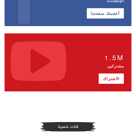
الإعجابات
أعجبتك صفحتنا
1.5M
مشتركين
الاشتراك
فئات شعبية