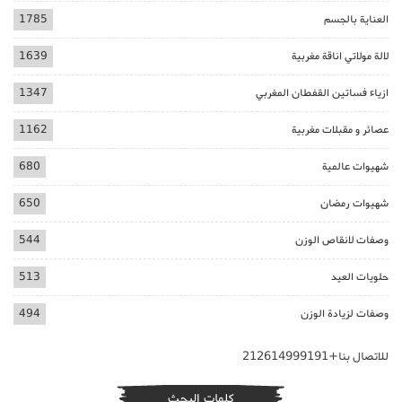
العناية بالجسم
1785
لالة مولاتي اناقة مغربية
1639
ازياء فساتين القفطان المغربي
1347
عصائر و مقبلات مغربية
1162
شهيوات عالمية
680
شهيوات رمضان
650
وصفات لانقاص الوزن
544
حلويات العيد
513
وصفات لزيادة الوزن
494
للاتصال بنا+212614999191
كلمات البحث