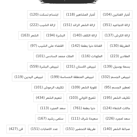
أخبار الفنانين
(104)
أخبار المشاهير
(118)
ابتسام تسكت
(120)
ازالة التجاعيد
(351)
ازالة الشعر الزائد
(151)
ازالة الشيب
(222)
ازالة الكرش
(137)
ازالة الكلف
(140)
البشرة
(194)
الشعر
(163)
الطريقة
(130)
الفنانة دنيا بطمة
(142)
القضاء على الشيب
(97)
المقادير
(223)
المكونات
(116)
الملك محمد السادس
(101)
بسمة بوسيل
(139)
تبييض الاسنان
(231)
تبييض البشرة
(559)
تبييض الجسم
(332)
تبييض المنطقة الحساسة
(199)
تبييض اليدين
(119)
تعطير الجسم
(95)
تقوية الشعر
(109)
تكثيف الرموش
(101)
تكثيف الشعر
(195)
تلميع الاواني
(103)
تنعيم الشعر
(434)
حالات الشفاء
(124)
دنيا بطمة
(761)
سعد المجرد
(113)
سعد لمجرد
(226)
سعيدة شرف
(111)
سلمى رشيد
(167)
صباغة الشعر
(140)
طريقة التحضير
(151)
عدد الاصابات
(151)
فن
(427)