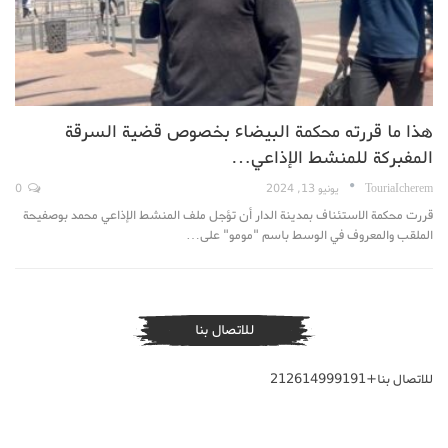
هذا ما قررته محكمة البيضاء بخصوص قضية السرقة
المفبركة للمنشط الإذاعي…
TouriaIcherem
يونيو 13, 2024
0
قررت محكمة الاستئناف بمدينة الدار أن تؤجل ملف المنشط الإذاعي محمد بوصفيحة
الملقب والمعروف في الوسط باسم "مومو" على…
للاتصال بنا
للاتصال بنا+212614999191