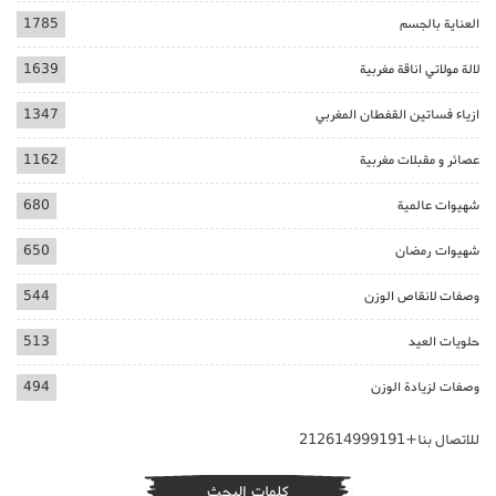
العناية بالجسم
1785
لالة مولاتي اناقة مغربية
1639
ازياء فساتين القفطان المغربي
1347
عصائر و مقبلات مغربية
1162
شهيوات عالمية
680
شهيوات رمضان
650
وصفات لانقاص الوزن
544
حلويات العيد
513
وصفات لزيادة الوزن
494
للاتصال بنا+212614999191
كلمات البحث