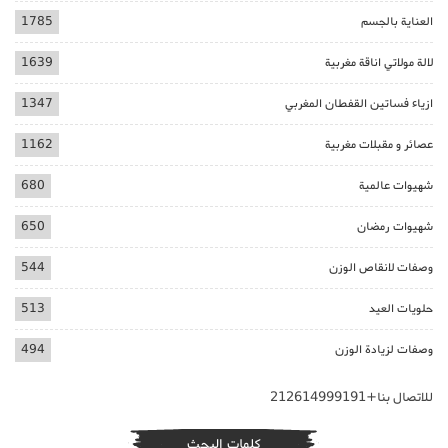
العناية بالجسم
1785
لالة مولاتي اناقة مغربية
1639
ازياء فساتين القفطان المغربي
1347
عصائر و مقبلات مغربية
1162
شهيوات عالمية
680
شهيوات رمضان
650
وصفات لانقاص الوزن
544
حلويات العيد
513
وصفات لزيادة الوزن
494
للاتصال بنا+212614999191
كلمات البحث