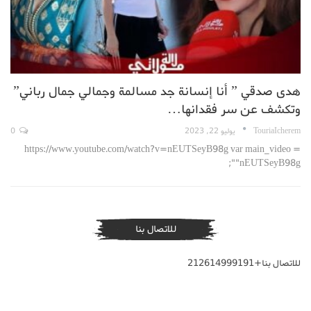
هدى صدقي ” أنا إنسانة جد مسالمة وجمالي جمال رباني”
وتكشف عن سر فقدانها…
TouriaIcherem
يوليو 22, 2023
0
https://www.youtube.com/watch?v=nEUTSeyB98g var main_video =
"nEUTSeyB98g";
للاتصال بنا
للاتصال بنا+212614999191