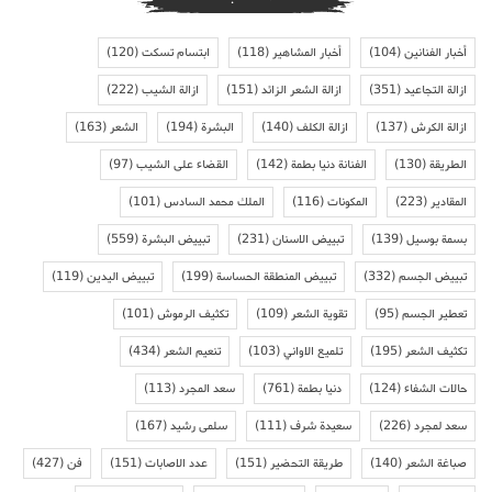
أخبار الفنانين
(104)
أخبار المشاهير
(118)
ابتسام تسكت
(120)
ازالة التجاعيد
(351)
ازالة الشعر الزائد
(151)
ازالة الشيب
(222)
ازالة الكرش
(137)
ازالة الكلف
(140)
البشرة
(194)
الشعر
(163)
الطريقة
(130)
الفنانة دنيا بطمة
(142)
القضاء على الشيب
(97)
المقادير
(223)
المكونات
(116)
الملك محمد السادس
(101)
بسمة بوسيل
(139)
تبييض الاسنان
(231)
تبييض البشرة
(559)
تبييض الجسم
(332)
تبييض المنطقة الحساسة
(199)
تبييض اليدين
(119)
تعطير الجسم
(95)
تقوية الشعر
(109)
تكثيف الرموش
(101)
تكثيف الشعر
(195)
تلميع الاواني
(103)
تنعيم الشعر
(434)
حالات الشفاء
(124)
دنيا بطمة
(761)
سعد المجرد
(113)
سعد لمجرد
(226)
سعيدة شرف
(111)
سلمى رشيد
(167)
صباغة الشعر
(140)
طريقة التحضير
(151)
عدد الاصابات
(151)
فن
(427)