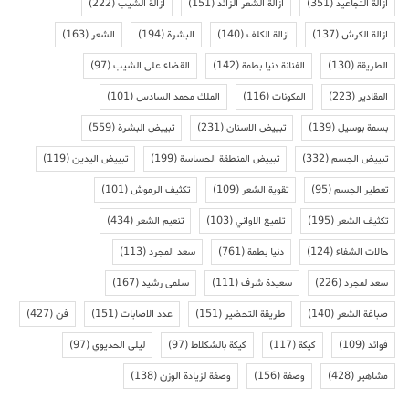
ازالة التجاعيد
(351)
ازالة الشعر الزائد
(151)
ازالة الشيب
(222)
ازالة الكرش
(137)
ازالة الكلف
(140)
البشرة
(194)
الشعر
(163)
الطريقة
(130)
الفنانة دنيا بطمة
(142)
القضاء على الشيب
(97)
المقادير
(223)
المكونات
(116)
الملك محمد السادس
(101)
بسمة بوسيل
(139)
تبييض الاسنان
(231)
تبييض البشرة
(559)
تبييض الجسم
(332)
تبييض المنطقة الحساسة
(199)
تبييض اليدين
(119)
تعطير الجسم
(95)
تقوية الشعر
(109)
تكثيف الرموش
(101)
تكثيف الشعر
(195)
تلميع الاواني
(103)
تنعيم الشعر
(434)
حالات الشفاء
(124)
دنيا بطمة
(761)
سعد المجرد
(113)
سعد لمجرد
(226)
سعيدة شرف
(111)
سلمى رشيد
(167)
صباغة الشعر
(140)
طريقة التحضير
(151)
عدد الاصابات
(151)
فن
(427)
فوائد
(109)
كيكة
(117)
كيكة بالشكلاط
(97)
ليلى الحديوي
(97)
مشاهير
(428)
وصفة
(156)
وصفة لزيادة الوزن
(138)