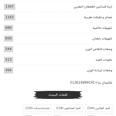
ازياء فساتين القفطان المغربي
1347
عصائر و مقبلات مغربية
1162
شهيوات عالمية
680
شهيوات رمضان
650
وصفات لانقاص الوزن
544
حلويات العيد
513
وصفات لزيادة الوزن
494
للاتصال بنا+212614999191
كلمات البحث
أخبار الفنانين
(104)
أخبار المشاهير
(118)
ابتسام تسكت
(120)