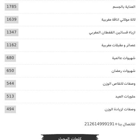
العناية بالجسم
1785
لالة مولاتي اناقة مغربية
1639
ازياء فساتين القفطان المغربي
1347
عصائر و مقبلات مغربية
1162
شهيوات عالمية
680
شهيوات رمضان
650
وصفات لانقاص الوزن
544
حلويات العيد
513
وصفات لزيادة الوزن
494
للاتصال بنا+212614999191
كلمات البحث