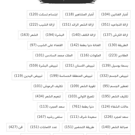
أخبار الفنانين
(104)
أخبار المشاهير
(118)
ابتسام تسكت
(120)
ازالة التجاعيد
(351)
ازالة الشعر الزائد
(151)
ازالة الشيب
(222)
ازالة الكرش
(137)
ازالة الكلف
(140)
البشرة
(194)
الشعر
(163)
الطريقة
(130)
الفنانة دنيا بطمة
(142)
القضاء على الشيب
(97)
المقادير
(223)
المكونات
(116)
الملك محمد السادس
(101)
بسمة بوسيل
(139)
تبييض الاسنان
(231)
تبييض البشرة
(559)
تبييض الجسم
(332)
تبييض المنطقة الحساسة
(199)
تبييض اليدين
(119)
تعطير الجسم
(95)
تقوية الشعر
(109)
تكثيف الرموش
(101)
تكثيف الشعر
(195)
تلميع الاواني
(103)
تنعيم الشعر
(434)
حالات الشفاء
(124)
دنيا بطمة
(761)
سعد المجرد
(113)
سعد لمجرد
(226)
سعيدة شرف
(111)
سلمى رشيد
(167)
صباغة الشعر
(140)
طريقة التحضير
(151)
عدد الاصابات
(151)
فن
(427)