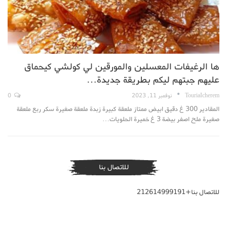
ها الرغيفات المعسلين والمورقين لي كولشي كيحماق
عليهم جبتهم ليكم بطريقة جديدة…
TouriaIcherem
نوفمبر 11, 2023
0
المقادير 300 غ دقيق ابيض ممتاز ملعقة كبيرة زبدة ملعقة صغيرة سكر ربع ملعقة
صغيرة ملح اصفر بيضة 3 غ خميرة الحلويات…
للاتصال بنا
للاتصال بنا+212614999191