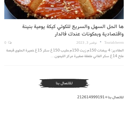
ها الحل السهل والسريع للكوتي كيكة يومية بنينة
واقتصادية وبمكونات عندك فالدار
TouriaIcherem
نوفمبر 3, 2023
0
المقادير: 4 بيضات 150م زيت 150م حليب 150غ سكر 15غ خميرة الحلوى قبصة
ملح 14غ سكر الفاني ملعقة صغيرة مركز الليمون…
للاتصال بنا
للاتصال بنا+212614999191