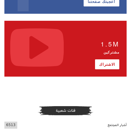
أعجبتك صفحتنا
1.5M
مشتركين
الاشتراك
فئات شعبية
أخبار المجتمع
6513