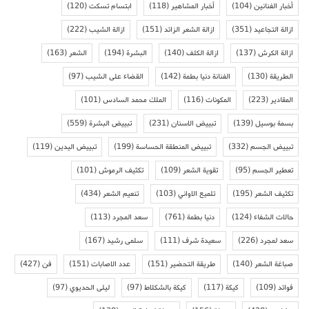
أخبار الفنانين
(104)
أخبار المشاهير
(118)
ابتسام تسكت
(120)
ازالة التجاعيد
(351)
ازالة الشعر الزائد
(151)
ازالة الشيب
(222)
ازالة الكرش
(137)
ازالة الكلف
(140)
البشرة
(194)
الشعر
(163)
الطريقة
(130)
الفنانة دنيا بطمة
(142)
القضاء على الشيب
(97)
المقادير
(223)
المكونات
(116)
الملك محمد السادس
(101)
بسمة بوسيل
(139)
تبييض الاسنان
(231)
تبييض البشرة
(559)
تبييض الجسم
(332)
تبييض المنطقة الحساسة
(199)
تبييض اليدين
(119)
تعطير الجسم
(95)
تقوية الشعر
(109)
تكثيف الرموش
(101)
تكثيف الشعر
(195)
تلميع الاواني
(103)
تنعيم الشعر
(434)
حالات الشفاء
(124)
دنيا بطمة
(761)
سعد المجرد
(113)
سعد لمجرد
(226)
سعيدة شرف
(111)
سلمى رشيد
(167)
صباغة الشعر
(140)
طريقة التحضير
(151)
عدد الاصابات
(151)
فن
(427)
فوائد
(109)
كيكة
(117)
كيكة بالشكلاط
(97)
ليلى الحديوي
(97)