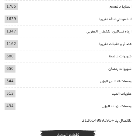
العناية بالجسم
1785
لالة مولاتي اناقة مغربية
1639
ازياء فساتين القفطان المغربي
1347
عصائر و مقبلات مغربية
1162
شهيوات عالمية
680
شهيوات رمضان
650
وصفات لانقاص الوزن
544
حلويات العيد
513
وصفات لزيادة الوزن
494
للاتصال بنا+212614999191
كلمات البحث