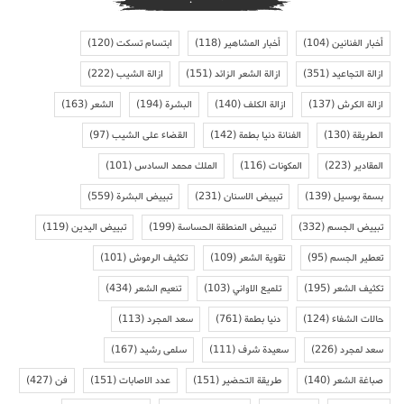
أخبار الفنانين
(104)
أخبار المشاهير
(118)
ابتسام تسكت
(120)
ازالة التجاعيد
(351)
ازالة الشعر الزائد
(151)
ازالة الشيب
(222)
ازالة الكرش
(137)
ازالة الكلف
(140)
البشرة
(194)
الشعر
(163)
الطريقة
(130)
الفنانة دنيا بطمة
(142)
القضاء على الشيب
(97)
المقادير
(223)
المكونات
(116)
الملك محمد السادس
(101)
بسمة بوسيل
(139)
تبييض الاسنان
(231)
تبييض البشرة
(559)
تبييض الجسم
(332)
تبييض المنطقة الحساسة
(199)
تبييض اليدين
(119)
تعطير الجسم
(95)
تقوية الشعر
(109)
تكثيف الرموش
(101)
تكثيف الشعر
(195)
تلميع الاواني
(103)
تنعيم الشعر
(434)
حالات الشفاء
(124)
دنيا بطمة
(761)
سعد المجرد
(113)
سعد لمجرد
(226)
سعيدة شرف
(111)
سلمى رشيد
(167)
صباغة الشعر
(140)
طريقة التحضير
(151)
عدد الاصابات
(151)
فن
(427)