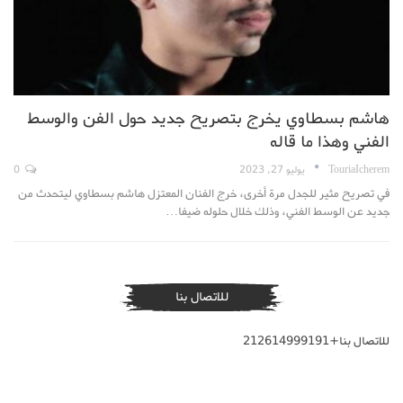
هاشم بسطاوي يخرج بتصريح جديد حول الفن والوسط
الفني وهذا ما قاله
TouriaIcherem
يوليو 27, 2023
0
في تصريح مثير للجدل مرة أخرى، خرج الفنان المعتزل هاشم بسطاوي ليتحدث من
جديد عن الوسط الفني، وذلك خلال حلوله ضيفا…
للاتصال بنا
للاتصال بنا+212614999191