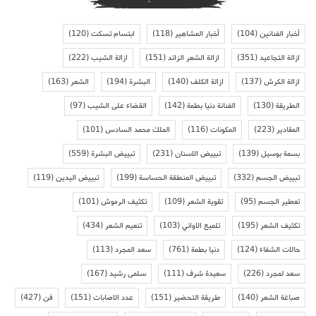
أخبار الفنانين
(104)
أخبار المشاهير
(118)
ابتسام تسكت
(120)
ازالة التجاعيد
(351)
ازالة الشعر الزائد
(151)
ازالة الشيب
(222)
ازالة الكرش
(137)
ازالة الكلف
(140)
البشرة
(194)
الشعر
(163)
الطريقة
(130)
الفنانة دنيا بطمة
(142)
القضاء على الشيب
(97)
المقادير
(223)
المكونات
(116)
الملك محمد السادس
(101)
بسمة بوسيل
(139)
تبييض الاسنان
(231)
تبييض البشرة
(559)
تبييض الجسم
(332)
تبييض المنطقة الحساسة
(199)
تبييض اليدين
(119)
تعطير الجسم
(95)
تقوية الشعر
(109)
تكثيف الرموش
(101)
تكثيف الشعر
(195)
تلميع الاواني
(103)
تنعيم الشعر
(434)
حالات الشفاء
(124)
دنيا بطمة
(761)
سعد المجرد
(113)
سعد لمجرد
(226)
سعيدة شرف
(111)
سلمى رشيد
(167)
صباغة الشعر
(140)
طريقة التحضير
(151)
عدد الاصابات
(151)
فن
(427)