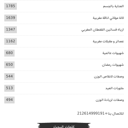
العناية بالجسم
1785
لالة مولاتي اناقة مغربية
1639
ازياء فساتين القفطان المغربي
1347
عصائر و مقبلات مغربية
1162
شهيوات عالمية
680
شهيوات رمضان
650
وصفات لانقاص الوزن
544
حلويات العيد
513
وصفات لزيادة الوزن
494
للاتصال بنا+212614999191
كلمات البحث