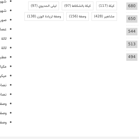
شهيو
680
كيكة
(117)
كيكة بالشكلاط
(97)
ليلى الحديوي
(97)
شهيو
مشاهير
(428)
وصفة
(156)
وصفة لزيادة الوزن
(138)
650
صور 
عصائ
544
لالة م
513
لالة 
494
مطبخ
مكيا
ميكرو
نصائ
نصائ
وصفا
وصفا
وصفا