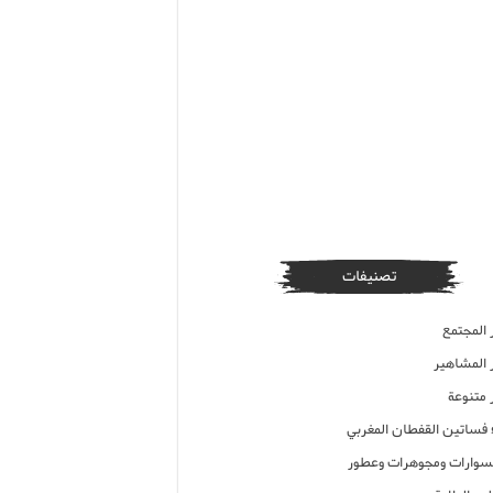
تصنيفات
 المجتمع
ر المشاهير
 متنوعة
ء فساتين القفطان المغربي
وارات ومجوهرات وعطور