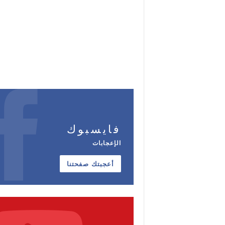
فايسبوك
الإعجابات
أعجبتك صفحتنا