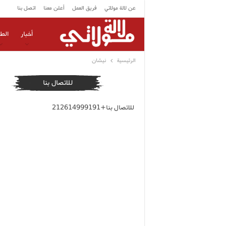
عن لالة مولاتي
فريق العمل
أعلن معنا
اتصل بنا
أخبار
الط
الرئيسية
نيشان
للاتصال بنا
للاتصال بنا+212614999191