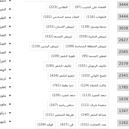
الحمل
3444
القضاء على الشيب
(97)
المقادير
(223)
الحيا
3444
المكونات
(116)
الملك محمد السادس
(101)
الطب
العر
بسمة بوسيل
(139)
تبييض الاسنان
(231)
3028
العنا
تبييض البشرة
(559)
تبييض الجسم
(332)
2627
العن
تبييض المنطقة الحساسة
(199)
تبييض اليدين
(119)
2585
العنا
تعطير الجسم
(95)
تقوية الشعر
(109)
المرأ
2579
تكثيف الرموش
(101)
تكثيف الشعر
(195)
الوص
2341
تلميع الاواني
(103)
تنعيم الشعر
(434)
تربية
حالات الشفاء
(124)
دنيا بطمة
(761)
تعلي
1785
سعد المجرد
(113)
سعد لمجرد
(226)
حلوي
1639
حلوي
سعيدة شرف
(111)
سلمى رشيد
(167)
1347
ديكو
صباغة الشعر
(140)
طريقة التحضير
(151)
شهيو
1162
عدد الاصابات
(151)
فن
(427)
فوائد
(109)