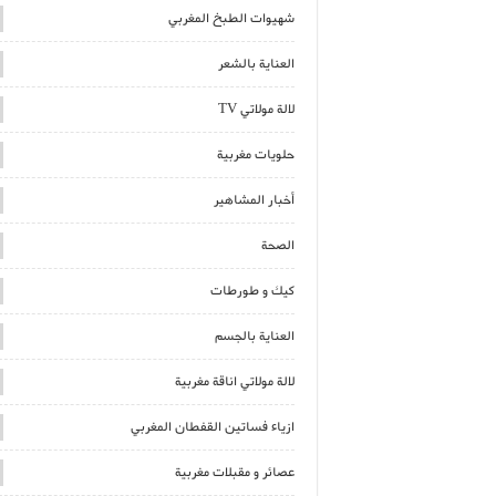
شهيوات الطبخ المغربي
العناية بالشعر
لالة مولاتي TV
حلويات مغربية
أخبار المشاهير
الصحة
كيك و طورطات
العناية بالجسم
لالة مولاتي اناقة مغربية
ازياء فساتين القفطان المغربي
عصائر و مقبلات مغربية