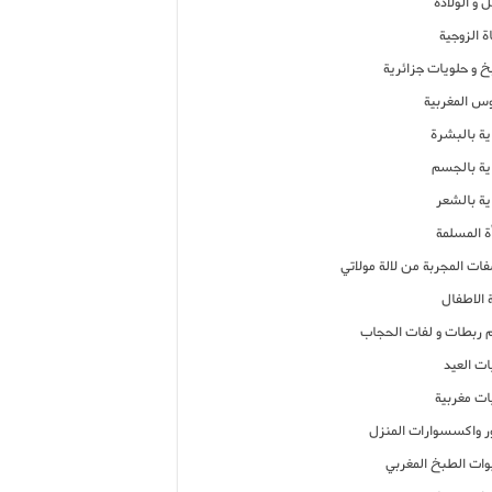
 و الولادة
ة الزوجية
خ و حلويات جزائرية
وس المغربية
ية بالبشرة
اية بالجسم
ية بالشعر
ة المسلمة
فات المجربة من لالة مولاتي
 الاطفال
م ربطات و لفات الحجاب
ات العيد
ات مغربية
ر واكسسوارات المنزل
ات الطبخ المغربي