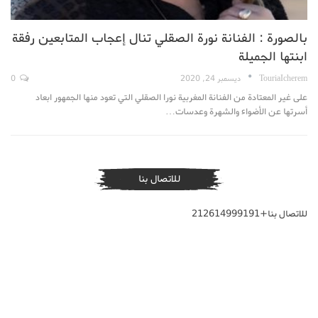
بالصورة : الفنانة نورة الصقلي تنال إعجاب المتابعين رفقة
ابنتها الجميلة
TouriaIcherem
ديسمبر 24, 2020
0
على غير المعتادة من الفنانة المغربية نورا الصقلي التي تعود منها الجمهور ابعاد
أسرتها عن الأضواء والشهرة وعدسات…
للاتصال بنا
للاتصال بنا+212614999191