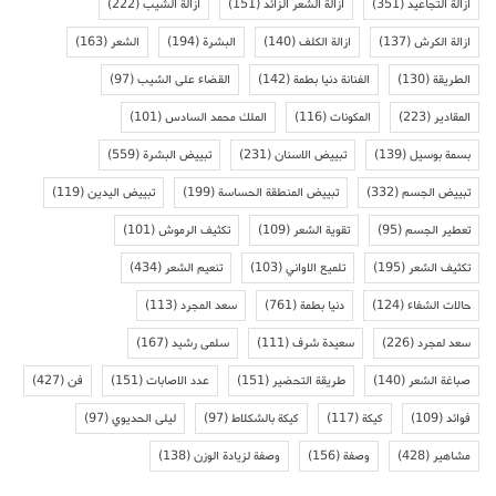
ازالة التجاعيد
(351)
ازالة الشعر الزائد
(151)
ازالة الشيب
(222)
ازالة الكرش
(137)
ازالة الكلف
(140)
البشرة
(194)
الشعر
(163)
الطريقة
(130)
الفنانة دنيا بطمة
(142)
القضاء على الشيب
(97)
المقادير
(223)
المكونات
(116)
الملك محمد السادس
(101)
بسمة بوسيل
(139)
تبييض الاسنان
(231)
تبييض البشرة
(559)
تبييض الجسم
(332)
تبييض المنطقة الحساسة
(199)
تبييض اليدين
(119)
تعطير الجسم
(95)
تقوية الشعر
(109)
تكثيف الرموش
(101)
تكثيف الشعر
(195)
تلميع الاواني
(103)
تنعيم الشعر
(434)
حالات الشفاء
(124)
دنيا بطمة
(761)
سعد المجرد
(113)
سعد لمجرد
(226)
سعيدة شرف
(111)
سلمى رشيد
(167)
صباغة الشعر
(140)
طريقة التحضير
(151)
عدد الاصابات
(151)
فن
(427)
فوائد
(109)
كيكة
(117)
كيكة بالشكلاط
(97)
ليلى الحديوي
(97)
مشاهير
(428)
وصفة
(156)
وصفة لزيادة الوزن
(138)