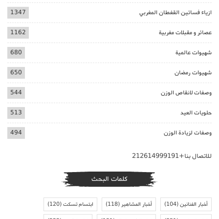
ازياء فساتين القفطان المغربي
1347
عصائر و مقبلات مغربية
1162
شهيوات عالمية
680
شهيوات رمضان
650
وصفات لانقاص الوزن
544
حلويات العيد
513
وصفات لزيادة الوزن
494
للاتصال بنا+212614999191
كلمات البحث
أخبار الفنانين
(104)
أخبار المشاهير
(118)
ابتسام تسكت
(120)