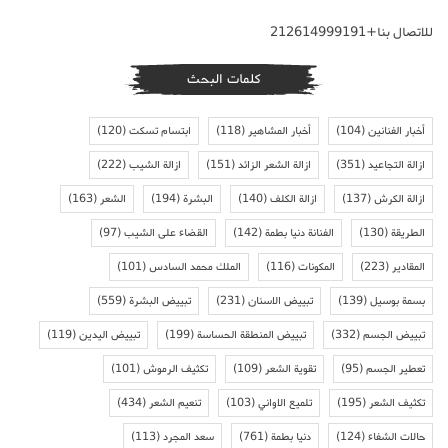
للاتصال بنا+212614999191
كلمات البحث
أخبار الفنانين
(104)
أخبار المشاهير
(118)
ابتسام تسكت
(120)
ازالة التجاعيد
(351)
ازالة الشعر الزائد
(151)
ازالة الشيب
(222)
ازالة الكرش
(137)
ازالة الكلف
(140)
البشرة
(194)
الشعر
(163)
الطريقة
(130)
الفنانة دنيا بطمة
(142)
القضاء على الشيب
(97)
المقادير
(223)
المكونات
(116)
الملك محمد السادس
(101)
بسمة بوسيل
(139)
تبييض الاسنان
(231)
تبييض البشرة
(559)
تبييض الجسم
(332)
تبييض المنطقة الحساسة
(199)
تبييض اليدين
(119)
تعطير الجسم
(95)
تقوية الشعر
(109)
تكثيف الرموش
(101)
تكثيف الشعر
(195)
تلميع الاواني
(103)
تنعيم الشعر
(434)
حالات الشفاء
(124)
دنيا بطمة
(761)
سعد المجرد
(113)