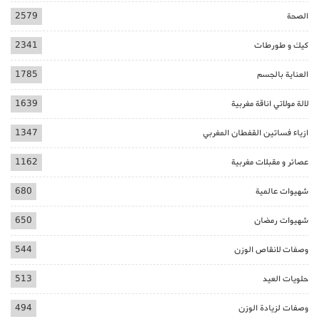
الصحة
2579
كيك و طورطات
2341
العناية بالجسم
1785
لالة مولاتي اناقة مغربية
1639
ازياء فساتين القفطان المغربي
1347
عصائر و مقبلات مغربية
1162
شهيوات عالمية
680
شهيوات رمضان
650
وصفات لانقاص الوزن
544
حلويات العيد
513
وصفات لزيادة الوزن
494