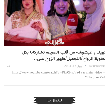
نهيلة و عيشوشة من قلب العقيقة تشاركانا بكل
عفوية:الزواج/التجميل/ظهور الزوج على…
TouriaIcherem
أبريل 17, 2024
0
https://www.youtube.com/watch?v=Pka0I-scVz4 var main_video =
"Pka0I-scVz4";
للاتصال بنا