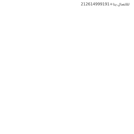
للاتصال بنا+212614999191