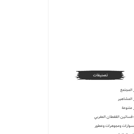
تصنيفات
 المجتمع
ر المشاهير
 متنوعة
ء فساتين القفطان المغربي
وارات ومجوهرات وعطور