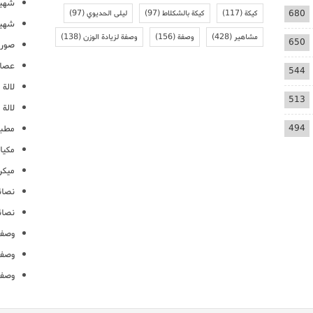
شهيو
680
كيكة
(117)
كيكة بالشكلاط
(97)
ليلى الحديوي
(97)
شهيو
مشاهير
(428)
وصفة
(156)
وصفة لزيادة الوزن
(138)
650
صور 
عصائ
544
لالة م
513
لالة 
494
مطبخ
مكيا
ميكرو
نصائ
نصائ
وصفا
وصفا
وصفا