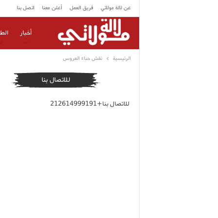
عن لالة مولاتي
فريق العمل
أعلن معنا
اتصل بنا
أخبار
الط
الرئيسية
نقش حناء العروس
للاتصال بنا
للاتصال بنا+212614999191