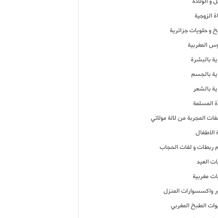
 و الولادة
ة الزوجية
خ و حلويات جزائرية
وس المغربية
ية بالبشرة
اية بالجسم
ية بالشعر
ة المسلمة
فات المجربة من لالة مولاتي
 الاطفال
م ربطات و لفات الحجاب
ات العيد
ات مغربية
ر واكسسوارات المنزل
ات الطبخ المغربي