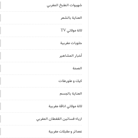
شهيوات الطبخ المغربي
العناية بالشعر
لالة مولاتي TV
حلويات مغربية
أخبار المشاهير
الصحة
كيك و طورطات
العناية بالجسم
لالة مولاتي اناقة مغربية
ازياء فساتين القفطان المغربي
عصائر و مقبلات مغربية