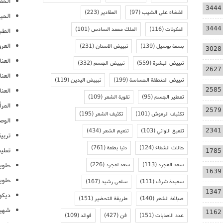
الحمل
3444
القضاء على الشيب
(97)
المقادير
(223)
الحيا
3444
المكونات
(116)
الملك محمد السادس
(101)
الطب
العر
بسمة بوسيل
(139)
تبييض الاسنان
(231)
3028
العنا
تبييض البشرة
(559)
تبييض الجسم
(332)
2627
العن
تبييض المنطقة الحساسة
(199)
تبييض اليدين
(119)
2585
العنا
تعطير الجسم
(95)
تقوية الشعر
(109)
المرأ
2579
تكثيف الرموش
(101)
تكثيف الشعر
(195)
الوص
2341
تلميع الاواني
(103)
تنعيم الشعر
(434)
تربية
حالات الشفاء
(124)
دنيا بطمة
(761)
تعلي
1785
سعد المجرد
(113)
سعد لمجرد
(226)
حلوي
1639
حلوي
سعيدة شرف
(111)
سلمى رشيد
(167)
1347
ديكو
صباغة الشعر
(140)
طريقة التحضير
(151)
شهيو
1162
عدد الاصابات
(151)
فن
(427)
فوائد
(109)