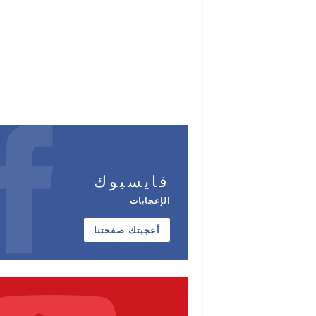
فايسبوك
الإعجابات
أعجبتك صفحتنا