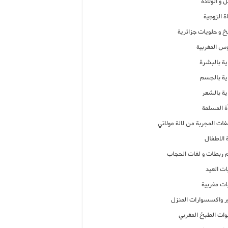
 و الولادة
ة الزوجية
خ و حلويات جزائرية
وس المغربية
ية بالبشرة
اية بالجسم
ية بالشعر
ة المسلمة
فات المجربة من لالة مولاتي
 الاطفال
م ربطات و لفات الحجاب
ات العيد
ات مغربية
ر واكسسوارات المنزل
ات الطبخ المغربي