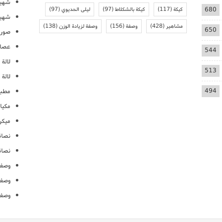
شهيو
680
كيكة
(117)
كيكة بالشكلاط
(97)
ليلى الحديوي
(97)
شهيو
مشاهير
(428)
وصفة
(156)
وصفة لزيادة الوزن
(138)
650
صور 
عصائ
544
لالة م
513
لالة 
494
مطبخ
مكيا
ميكرو
نصائ
نصائ
وصفا
وصفا
وصفا