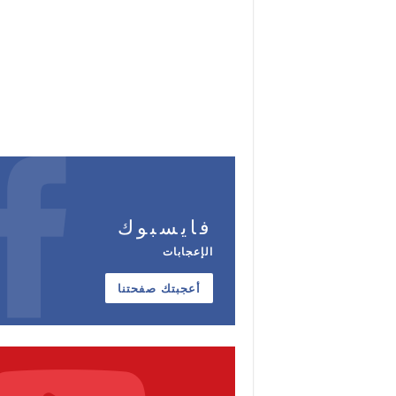
فايسبوك
الإعجابات
أعجبتك صفحتنا