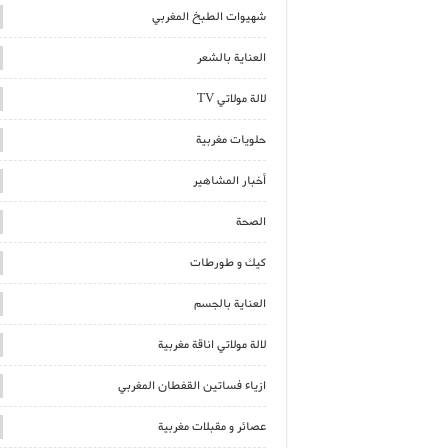
شهيوات الطبخ المغربي
العناية بالشعر
لالة مولاتي TV
حلويات مغربية
أخبار المشاهير
الصحة
كيك و طورطات
العناية بالجسم
لالة مولاتي اناقة مغربية
ازياء فساتين القفطان المغربي
عصائر و مقبلات مغربية