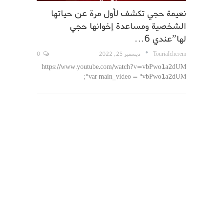
نعيمة حجي تكشف لأول مرة عن حياتها
الشخصية ومساعدة إخوانها حجي
لها”عندي 6…
TouriaIcherem
ديسمبر 25, 2022
0
https://www.youtube.com/watch?v=vbPwo1a2dUM
var main_video = "vbPwo1a2dUM";