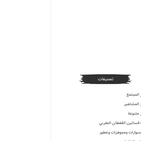
تصنيفات
 المجتمع
ر المشاهير
 متنوعة
ء فساتين القفطان المغربي
وارات ومجوهرات وعطور