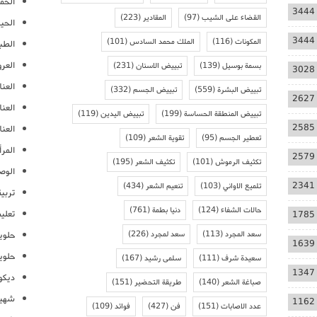
الحمل
3444
القضاء على الشيب
(97)
المقادير
(223)
الحيا
3444
المكونات
(116)
الملك محمد السادس
(101)
الطب
العر
بسمة بوسيل
(139)
تبييض الاسنان
(231)
3028
العنا
تبييض البشرة
(559)
تبييض الجسم
(332)
2627
العن
تبييض المنطقة الحساسة
(199)
تبييض اليدين
(119)
2585
العنا
تعطير الجسم
(95)
تقوية الشعر
(109)
المرأ
2579
تكثيف الرموش
(101)
تكثيف الشعر
(195)
الوص
2341
تلميع الاواني
(103)
تنعيم الشعر
(434)
تربية
حالات الشفاء
(124)
دنيا بطمة
(761)
تعلي
1785
سعد المجرد
(113)
سعد لمجرد
(226)
حلوي
1639
حلوي
سعيدة شرف
(111)
سلمى رشيد
(167)
1347
ديكو
صباغة الشعر
(140)
طريقة التحضير
(151)
شهيو
1162
عدد الاصابات
(151)
فن
(427)
فوائد
(109)