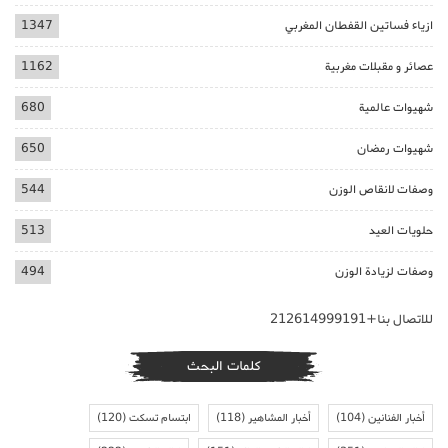
ازياء فساتين القفطان المغربي
1347
عصائر و مقبلات مغربية
1162
شهيوات عالمية
680
شهيوات رمضان
650
وصفات لانقاص الوزن
544
حلويات العيد
513
وصفات لزيادة الوزن
494
للاتصال بنا+212614999191
كلمات البحث
أخبار الفنانين
(104)
أخبار المشاهير
(118)
ابتسام تسكت
(120)