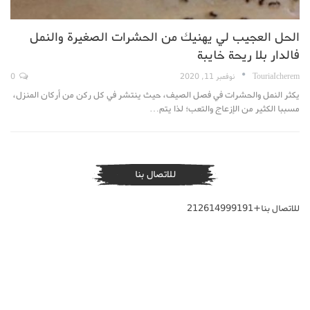
الحل العجيب لي يهنيك من الحشرات الصغيرة والنمل
فالدار بلا ريحة خايبة
TouriaIcherem
نوفمبر 11, 2020
0
يكثر النمل والحشرات في فصل الصيف، حيث ينتشر في كل ركن من أركان المنزل،
مسببا الكثير من الإزعاج والتعب؛ لذا يتم…
للاتصال بنا
للاتصال بنا+212614999191