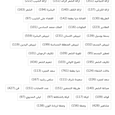
ازالة التجاعيد
(351)
ازالة الشعر الزائد
(151)
ازالة الشيب
(222)
ازالة الكرش
(137)
ازالة الكلف
(140)
البشرة
(194)
الشعر
(163)
الطريقة
(130)
الفنانة دنيا بطمة
(142)
القضاء على الشيب
(97)
المقادير
(223)
المكونات
(116)
الملك محمد السادس
(101)
بسمة بوسيل
(139)
تبييض الاسنان
(231)
تبييض البشرة
(559)
تبييض الجسم
(332)
تبييض المنطقة الحساسة
(199)
تبييض اليدين
(119)
تعطير الجسم
(95)
تقوية الشعر
(109)
تكثيف الرموش
(101)
تكثيف الشعر
(195)
تلميع الاواني
(103)
تنعيم الشعر
(434)
حالات الشفاء
(124)
دنيا بطمة
(761)
سعد المجرد
(113)
سعد لمجرد
(226)
سعيدة شرف
(111)
سلمى رشيد
(167)
صباغة الشعر
(140)
طريقة التحضير
(151)
عدد الاصابات
(151)
فن
(427)
فوائد
(109)
كيكة
(117)
كيكة بالشكلاط
(97)
ليلى الحديوي
(97)
مشاهير
(428)
وصفة
(156)
وصفة لزيادة الوزن
(138)