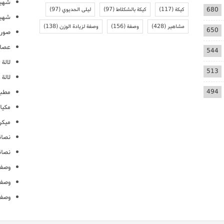
شهيو
680
كيكة
(117)
كيكة بالشكلاط
(97)
ليلى الحديوي
(97)
شهيو
مشاهير
(428)
وصفة
(156)
وصفة لزيادة الوزن
(138)
650
صور 
عصائ
544
لالة م
513
لالة 
494
مطبخ
مكيا
ميكرو
نصائ
نصائ
وصفا
وصفا
وصفا