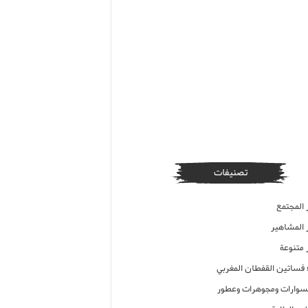
تصنيفات
 المجتمع
ر المشاهير
 متنوعة
ء فساتين القفطان المغربي
وارات ومجوهرات وعطور