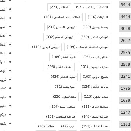
الحمل
3444
القضاء على الشيب
(97)
المقادير
(223)
الحيا
3444
المكونات
(116)
الملك محمد السادس
(101)
الطب
العر
بسمة بوسيل
(139)
تبييض الاسنان
(231)
3028
العنا
تبييض البشرة
(559)
تبييض الجسم
(332)
2627
العن
تبييض المنطقة الحساسة
(199)
تبييض اليدين
(119)
2585
العنا
تعطير الجسم
(95)
تقوية الشعر
(109)
المرأ
2579
تكثيف الرموش
(101)
تكثيف الشعر
(195)
الوص
2341
تلميع الاواني
(103)
تنعيم الشعر
(434)
تربية
حالات الشفاء
(124)
دنيا بطمة
(761)
تعلي
1785
سعد المجرد
(113)
سعد لمجرد
(226)
حلوي
1639
حلوي
سعيدة شرف
(111)
سلمى رشيد
(167)
1347
ديكو
صباغة الشعر
(140)
طريقة التحضير
(151)
شهيو
1162
عدد الاصابات
(151)
فن
(427)
فوائد
(109)