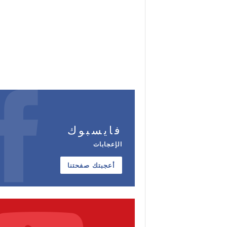
فايسبوك
الإعجابات
أعجبتك صفحتنا