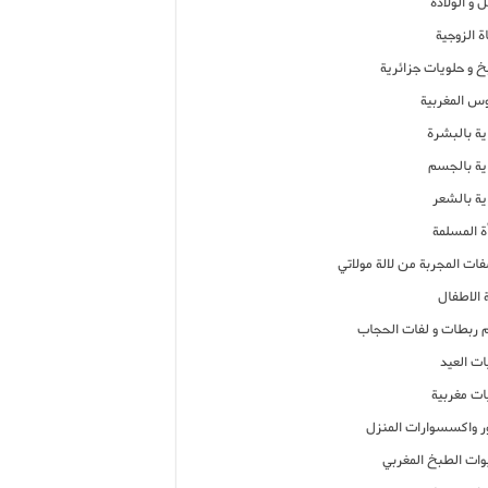
 و الولادة
ة الزوجية
خ و حلويات جزائرية
وس المغربية
ية بالبشرة
اية بالجسم
ية بالشعر
ة المسلمة
فات المجربة من لالة مولاتي
 الاطفال
م ربطات و لفات الحجاب
ات العيد
ات مغربية
ر واكسسوارات المنزل
ات الطبخ المغربي