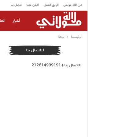
عن لالة مولاتي
فريق العمل
أعلن معنا
اتصل بنا
أخبار
الط
الرئيسية
نزهة
للاتصال بنا
للاتصال بنا+212614999191