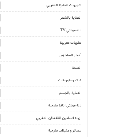
شهيوات الطبخ المغربي
العناية بالشعر
لالة مولاتي TV
حلويات مغربية
أخبار المشاهير
الصحة
كيك و طورطات
العناية بالجسم
لالة مولاتي اناقة مغربية
ازياء فساتين القفطان المغربي
عصائر و مقبلات مغربية