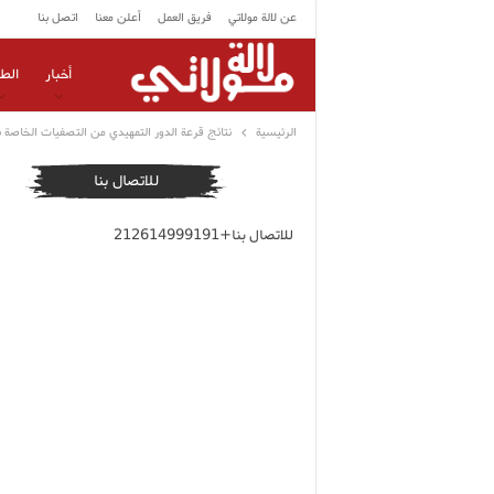
عن لالة مولاتي
فريق العمل
أعلن معنا
اتصل بنا
أخبار
الط
الرئيسية
نتائج قرعة الدور التمهيدي من التصفيات الخاصة بـ“كا
للاتصال بنا
للاتصال بنا+212614999191