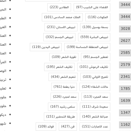
الحمل
3444
القضاء على الشيب
(97)
المقادير
(223)
الحيا
3444
المكونات
(116)
الملك محمد السادس
(101)
الطب
العر
بسمة بوسيل
(139)
تبييض الاسنان
(231)
3028
العنا
تبييض البشرة
(559)
تبييض الجسم
(332)
2627
العن
تبييض المنطقة الحساسة
(199)
تبييض اليدين
(119)
2585
العنا
تعطير الجسم
(95)
تقوية الشعر
(109)
المرأ
2579
تكثيف الرموش
(101)
تكثيف الشعر
(195)
الوص
2341
تلميع الاواني
(103)
تنعيم الشعر
(434)
تربية
حالات الشفاء
(124)
دنيا بطمة
(761)
تعلي
1785
سعد المجرد
(113)
سعد لمجرد
(226)
حلوي
1639
حلوي
سعيدة شرف
(111)
سلمى رشيد
(167)
1347
ديكو
صباغة الشعر
(140)
طريقة التحضير
(151)
شهيو
1162
عدد الاصابات
(151)
فن
(427)
فوائد
(109)