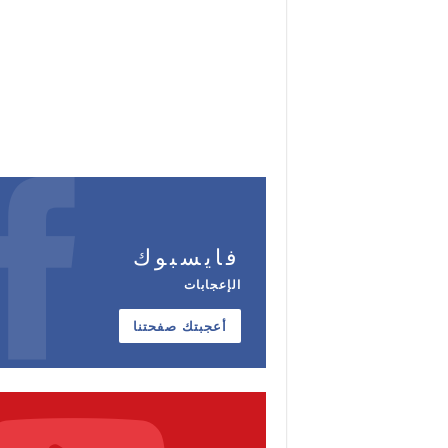
فايسبوك
الإعجابات
أعجبتك صفحتنا