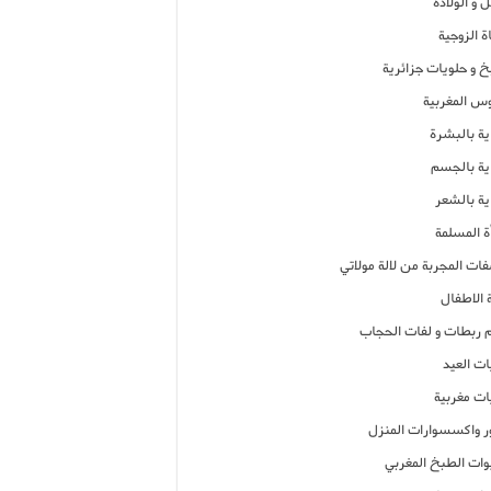
 و الولادة
ة الزوجية
خ و حلويات جزائرية
وس المغربية
ية بالبشرة
اية بالجسم
ية بالشعر
ة المسلمة
فات المجربة من لالة مولاتي
 الاطفال
م ربطات و لفات الحجاب
ات العيد
ات مغربية
ر واكسسوارات المنزل
ات الطبخ المغربي