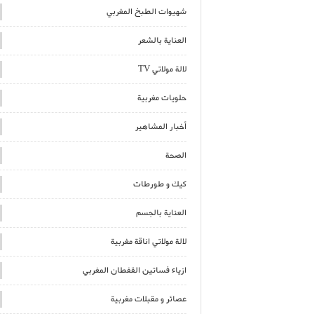
شهيوات الطبخ المغربي
العناية بالشعر
لالة مولاتي TV
حلويات مغربية
أخبار المشاهير
الصحة
كيك و طورطات
العناية بالجسم
لالة مولاتي اناقة مغربية
ازياء فساتين القفطان المغربي
عصائر و مقبلات مغربية