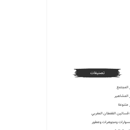
تصنيفات
 المجتمع
ر المشاهير
 متنوعة
ء فساتين القفطان المغربي
وارات ومجوهرات وعطور