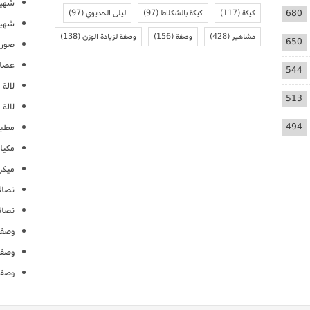
شهيو
680
كيكة
(117)
كيكة بالشكلاط
(97)
ليلى الحديوي
(97)
شهيو
مشاهير
(428)
وصفة
(156)
وصفة لزيادة الوزن
(138)
650
صور 
عصائ
544
لالة م
513
لالة 
494
مطبخ
مكيا
ميكرو
نصائ
نصائ
وصفا
وصفا
وصفا