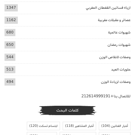
ازياء فساتين القفطان المغربي
1347
عصائر و مقبلات مغربية
1162
شهيوات عالمية
680
شهيوات رمضان
650
وصفات لانقاص الوزن
544
حلويات العيد
513
وصفات لزيادة الوزن
494
للاتصال بنا+212614999191
كلمات البحث
أخبار الفنانين
(104)
أخبار المشاهير
(118)
ابتسام تسكت
(120)