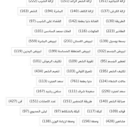
ازالة التجاعيد
(351)
ازالة الشعر الزائد
(151)
ازالة الشيب
(222)
ازالة الكرش
(137)
ازالة الكلف
(140)
البشرة
(194)
الشعر
(163)
الطريقة
(130)
الفنانة دنيا بطمة
(142)
القضاء على الشيب
(97)
المقادير
(223)
المكونات
(116)
الملك محمد السادس
(101)
بسمة بوسيل
(139)
تبييض الاسنان
(231)
تبييض البشرة
(559)
تبييض الجسم
(332)
تبييض المنطقة الحساسة
(199)
تبييض اليدين
(119)
تعطير الجسم
(95)
تقوية الشعر
(109)
تكثيف الرموش
(101)
تكثيف الشعر
(195)
تلميع الاواني
(103)
تنعيم الشعر
(434)
حالات الشفاء
(124)
دنيا بطمة
(761)
سعد المجرد
(113)
سعد لمجرد
(226)
سعيدة شرف
(111)
سلمى رشيد
(167)
صباغة الشعر
(140)
طريقة التحضير
(151)
عدد الاصابات
(151)
فن
(427)
فوائد
(109)
كيكة
(117)
كيكة بالشكلاط
(97)
ليلى الحديوي
(97)
مشاهير
(428)
وصفة
(156)
وصفة لزيادة الوزن
(138)