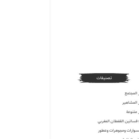
تصنيفات
 المجتمع
ر المشاهير
 متنوعة
ء فساتين القفطان المغربي
وارات ومجوهرات وعطور