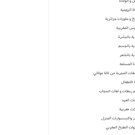
 و الولادة
ة الزوجية
خ و حلويات جزائرية
وس المغربية
ية بالبشرة
اية بالجسم
ية بالشعر
ة المسلمة
فات المجربة من لالة مولاتي
 الاطفال
م ربطات و لفات الحجاب
ات العيد
ات مغربية
ر واكسسوارات المنزل
ات الطبخ المغربي