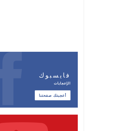
فايسبوك
الإعجابات
أعجبتك صفحتنا