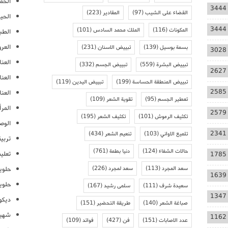
الحمل
3444
القضاء على الشيب
(97)
المقادير
(223)
الحيا
3444
المكونات
(116)
الملك محمد السادس
(101)
الطب
العر
بسمة بوسيل
(139)
تبييض الاسنان
(231)
3028
العنا
تبييض البشرة
(559)
تبييض الجسم
(332)
2627
العن
تبييض المنطقة الحساسة
(199)
تبييض اليدين
(119)
2585
العنا
تعطير الجسم
(95)
تقوية الشعر
(109)
المرأ
2579
تكثيف الرموش
(101)
تكثيف الشعر
(195)
الوص
2341
تلميع الاواني
(103)
تنعيم الشعر
(434)
تربية
حالات الشفاء
(124)
دنيا بطمة
(761)
تعلي
1785
سعد المجرد
(113)
سعد لمجرد
(226)
حلوي
1639
حلوي
سعيدة شرف
(111)
سلمى رشيد
(167)
1347
ديكو
صباغة الشعر
(140)
طريقة التحضير
(151)
شهيو
1162
عدد الاصابات
(151)
فن
(427)
فوائد
(109)