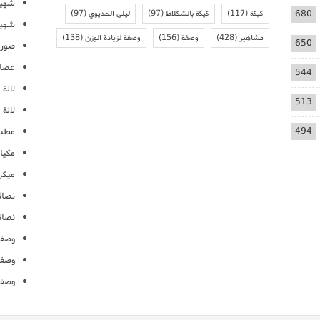
شهيو
680
كيكة
(117)
كيكة بالشكلاط
(97)
ليلى الحديوي
(97)
شهيو
مشاهير
(428)
وصفة
(156)
وصفة لزيادة الوزن
(138)
650
صور 
عصائ
544
لالة م
513
لالة 
494
مطبخ
مكيا
ميكرو
نصائ
نصائ
وصفا
وصفا
وصفا