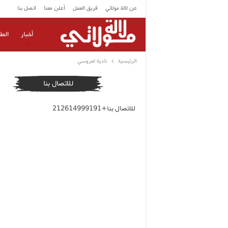
عن لالة مولاتي
فريق العمل
أعلن معنا
اتصل بنا
أخبار
الط
الرئيسية
نادية لعروسي
للاتصال بنا
للاتصال بنا+212614999191