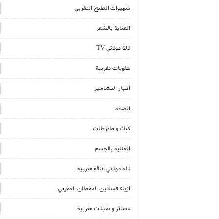
شهيوات الطبخ المغربي
العناية بالشعر
لالة مولاتي TV
حلويات مغربية
أخبار المشاهير
الصحة
كيك و طورطات
العناية بالجسم
لالة مولاتي اناقة مغربية
ازياء فساتين القفطان المغربي
عصائر و مقبلات مغربية